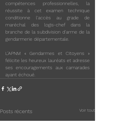
compétences professionnelles, la 
réussite à cet examen technique 
conditionne l'accès au grade de 
maréchal des logis-chef dans la 
branche de la subdivision d'arme de la 
gendarmerie départementale.
L’APNM « Gendarmes et Citoyens » 
félicite les heureux lauréats et adresse 
ses encouragements aux camarades 
ayant échoué.
Voir tout
Posts récents