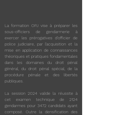
La formation OPJ vise à préparer les 
sous-officiers de gendarmerie à 
exercer les prérogatives d’officier de 
police judiciaire, par l’acquisition et la 
mise en application de connaissances 
théoriques et pratiques fondamentales 
dans les domaines du droit pénal 
général, du droit pénal spécial, de la 
procédure pénale et des libertés 
publiques.
La session 2024 valide la réussite à 
cet examen technique de 2124 
gendarmes pour 3472 candidats ayant 
composé. Outre la densification des 