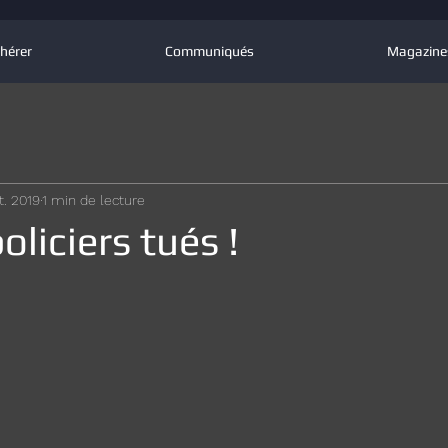
hérer
Communiqués
Magazine
t. 2019
1 min de lecture
policiers tués !