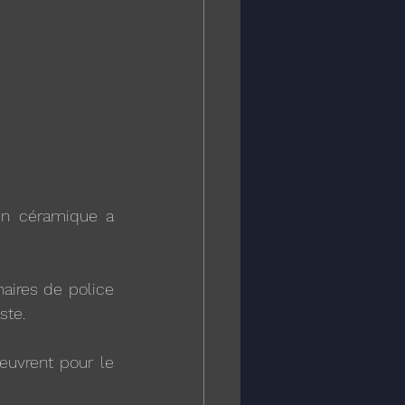
n céramique a 
aires de police 
ste.
uvrent pour le 