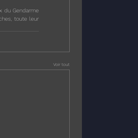
ix du Gendarme 
hes, toute leur 
Voir tout