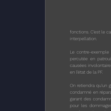
fonctions. C’est le 
interpellation.
Le contre-exemple r
percutée en patroui
causées involontaire
en l’état de la PF. 
On retiendra qu’un g
condamné en réparati
garant des condamna
pour les dommages e