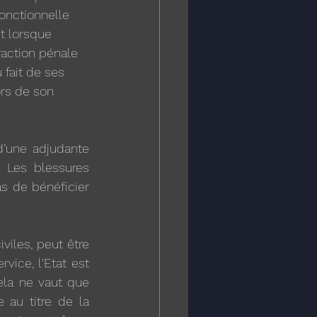
onctionnelle 
t lorsque 
raction pénale 
 fait de ses 
ors de son 
’une adjudante 
 Les blessures 
s de bénéficier 
iles, peut être 
ice, l'Etat est 
ela ne vaut que 
au titre de la 