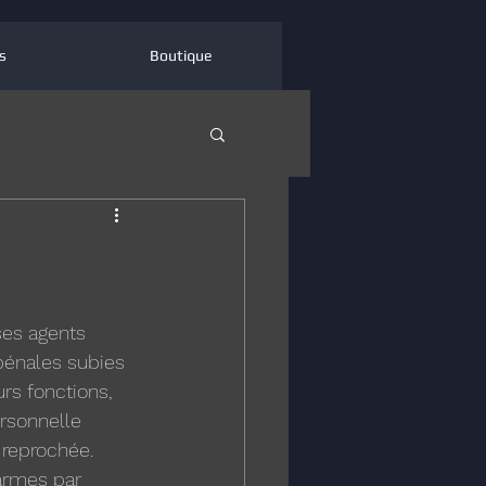
s
Boutique
ses agents 
pénales subies 
urs fonctions, 
rsonnelle 
 reprochée. 
armes par 