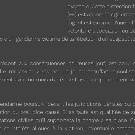
exemple. Cette protection f
(PF) est accordée égalemen
l’agent est victime d'une inf
volontaire à l'occasion ou du
cas d’un gendarme victime de la rébellion d’un suspect l
écent, aux conséquences heureuses (ouf) est celui d
lle mi-janvier 2023 par un jeune chauffard alcoolisé.
ment avec un mois d’arrêt de travail, ne permettent pa
endarme poursuivi devant les juridictions pénales ou civ
on du préjudice causé. Si sa faute est qualifiée de serv
tions civiles qu’il supportera la charge à sa place. C
t intérêts alloués à la victime, l’éventuelle amende 