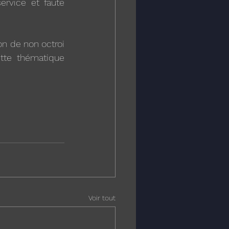
rvice et faute 
on de non octroi 
tte thématique 
Voir tout