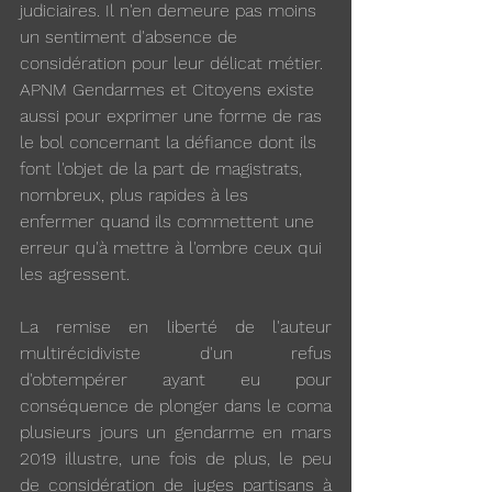
judiciaires. Il n'en demeure pas moins 
un sentiment d'absence de 
considération pour leur délicat métier. 
APNM Gendarmes et Citoyens existe 
aussi pour exprimer une forme de ras 
le bol concernant la défiance dont ils 
font l'objet de la part de magistrats, 
nombreux, plus rapides à les 
enfermer quand ils commettent une 
erreur qu'à mettre à l'ombre ceux qui 
les agressent.
La remise en liberté de l'auteur 
multirécidiviste d'un refus 
d'obtempérer ayant eu pour 
conséquence de plonger dans le coma 
plusieurs jours un gendarme en mars 
2019 illustre, une fois de plus, le peu 
de considération de juges partisans à 