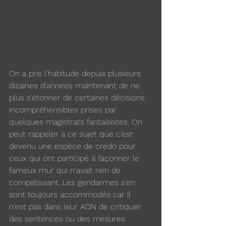
On a pris l'habitude depuis plusieurs 
dizaines d'années maintenant de ne 
plus s'étonner de certaines décisions 
incompréhensibles prises par 
quelques magistrats fantaisistes. On 
peut rappeler à ce sujet que c'est 
devenu une espèce de credo pour 
ceux qui ont participé à façonner le 
fameux mur qui n'avait rien de 
compatissant. Les gendarmes s'en 
sont toujours accommodés car il 
n'est pas dans leur ADN de critiquer 
des sentences ou des mesures 