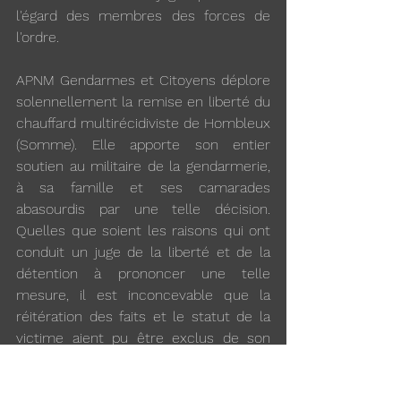
l'égard des membres des forces de 
l'ordre.
APNM Gendarmes et Citoyens déplore 
solennellement la remise en liberté du 
chauffard multirécidiviste de Hombleux 
(Somme). Elle apporte son entier 
soutien au militaire de la gendarmerie, 
à sa famille et ses camarades 
abasourdis par une telle décision. 
Quelles que soient les raisons qui ont 
conduit un juge de la liberté et de la 
détention à prononcer une telle 
mesure, il est inconcevable que la 
réitération des faits et le statut de la 
victime aient pu être exclus de son 
intime conviction.