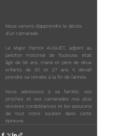
Nous venons d’apprendre le décès 
d’un camarade. 
Le Major Patrick AUGUET, adjoint au 
peloton motorisé de Toulouse, était 
âgé de 56 ans, marié et père de deux 
enfants de 30 et 27 ans. Il devait 
prendre sa retraite à la fin de l’année.
Nous adressons à sa famille, ses 
proches et ses camarades nos plus 
sincères condoléances et les assurons 
de tout notre soutien dans cette 
épreuve.