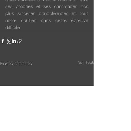
ses proches et ses camarades nos 
plus sincères condoléances et tout 
notre soutien dans cette épreuve 
difficile.
Voir tout
Posts récents