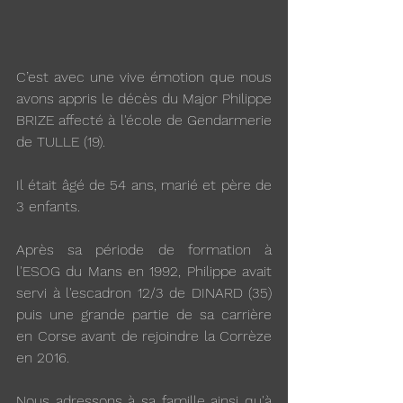
C’est avec une vive émotion que nous 
avons appris le décès du Major Philippe 
BRIZE affecté à l'école de Gendarmerie 
de TULLE (19).
Il était âgé de 54 ans, marié et père de 
3 enfants.
Après sa période de formation à 
l'ESOG du Mans en 1992, Philippe avait 
servi à l'escadron 12/3 de DINARD (35) 
puis une grande partie de sa carrière 
en Corse avant de rejoindre la Corrèze 
en 2016.
Nous adressons à sa famille ainsi qu'à 