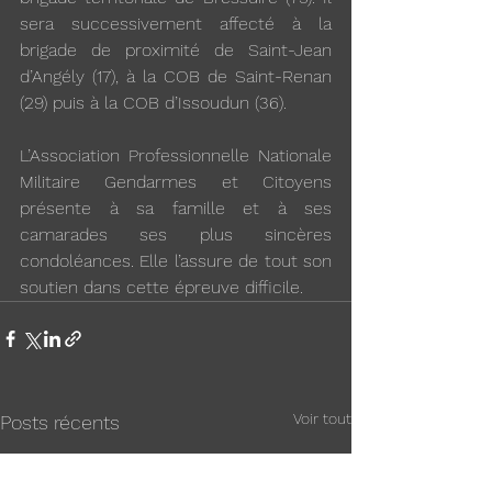
sera successivement affecté à la 
brigade de proximité de Saint-Jean 
d’Angély (17), à la COB de Saint-Renan 
(29) puis à la COB d’Issoudun (36). 
L’Association Professionnelle Nationale 
Militaire Gendarmes et Citoyens 
présente à sa famille et à ses 
camarades ses plus sincères 
condoléances. Elle l’assure de tout son 
soutien dans cette épreuve difficile.
Voir tout
Posts récents