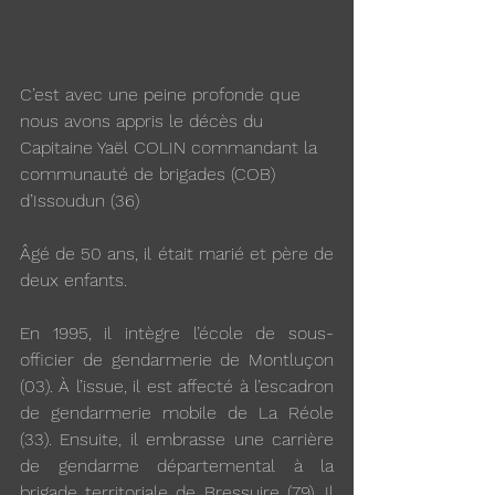
C’est avec une peine profonde que 
nous avons appris le décès du 
Capitaine Yaël COLIN commandant la 
communauté de brigades (COB) 
d’Issoudun (36)
Âgé de 50 ans, il était marié et père de 
deux enfants.
En 1995, il intègre l’école de sous-
officier de gendarmerie de Montluçon 
(03). À l’issue, il est affecté à l’escadron 
de gendarmerie mobile de La Réole 
(33). Ensuite, il embrasse une carrière 
de gendarme départemental à la 
brigade territoriale de Bressuire (79). Il 