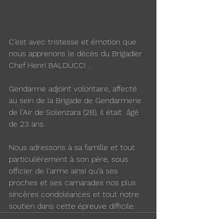
C’est avec tristesse et émotion que 
nous apprenons le décès du Brigadier 
Chef Henri BALDUCCI .
Gendarme adjoint volontaire, affecté 
au sein de la Brigade de Gendarmerie 
de l'Air de Solenzara (2B), il était  âgé 
de 23 ans.
Nous adressons à sa famille et tout 
particulièrement à son père, sous 
officier de l'arme ainsi qu'à ses 
proches et ses camarades nos plus 
sincères condoléances et tout notre 
soutien dans cette épreuve difficile.