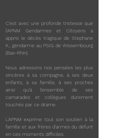
C’est avec une profonde tristesse que 
l’APNM Gendarmes et Citoyens a 
appris le décès tragique de Stephane 
K., gendarme au PSIG de Wissembourg 
(Bas-Rhin).
Nous adressons nos pensées les plus 
sincères à sa compagne, à ses deux 
enfants, à sa famille, à ses proches 
ainsi qu’à l’ensemble de ses 
camarades et collègues durement 
touchés par ce drame.
L’APNM exprime tout son soutien à la 
famille et aux frères d’armes du défunt 
en ces moments difficiles.