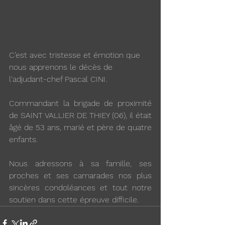
C’est avec tristesse et émotion que 
nous apprenons le décès de 
l'adjudant-chef Pascal CINI.
Commandant la brigade de proximité 
de SAINT VALLIER DE THIEY (06), il était 
âgé de 53 ans, marié et père de quatre 
enfants.
Nous adressons à sa famille, ses 
proches et ses camarades nos plus 
sincères condoléances et tout notre 
soutien dans cette épreuve difficile.