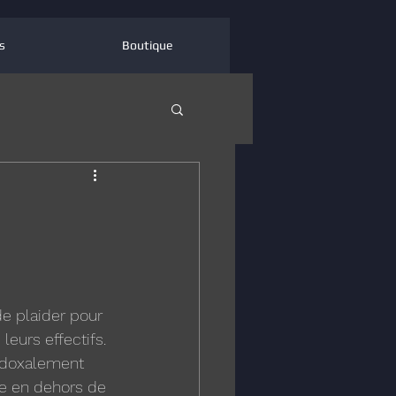
s
Boutique
n
e plaider pour 
leurs effectifs. 
radoxalement 
le en dehors de 