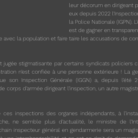
leur décorum en dirigeant po
eux depuis 2022 l’Inspectio
la Police Nationale (IGPN). L’
est de gagner en transpare
ce avec la population et faire taire les accusations de c
 jugée stigmatisante par certains syndicats policiers c
tration n’est confiée à une personne extérieure ! La ge
ue son Inspection Générale (IGGN) a, depuis l’été 2
de corps d’armée dirigeant l’inspection, un autre magist
de ces inspections des organes indépendants, à l’insta
he, ne semble plus d’actualité, le ministre de l’Int
chain inspecteur général en gendarmerie sera un magist