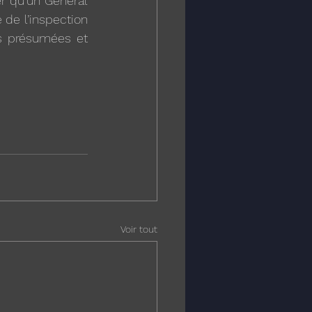
r qu’un Général 
de l’inspection 
s présumées et 
Voir tout