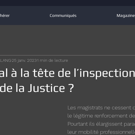
hérer
Communiqués
Magazine
OLLANG
25 janv. 2023
1 min de lecture
l à la tête de l’inspectio
de la Justice ?
Les magistrats ne cessent d
le légitime renforcement de 
Pourtant ils élargissent pa
leur mobilité professionnel