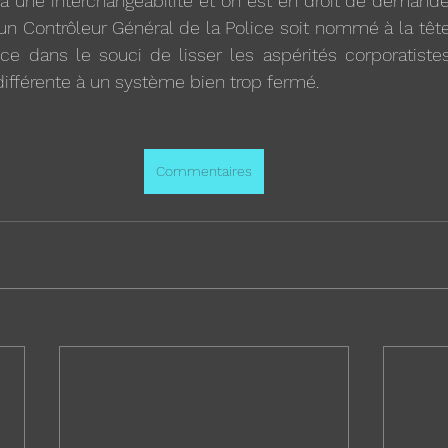
 à une interchangeabilité et on est en droit de demande
 Contrôleur Général de la Police soit nommé à la tête 
ice dans le souci de lisser les aspérités corporatiste
différente à un système bien trop fermé.
Commentaires