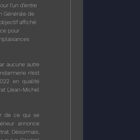
ur l’un d’entre 
n Générale de 
objectif affiché 
nce pour 
omplaisances 
ar aucune autre 
ndarmerie n’est 
022 en qualité 
rat (Jean-Michel 
r de ce qui se 
érieur annonce 
rat. Désormais, 