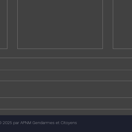
Enquête nationale sur la
Droit
plateforme Uniforces
milit
procé
© 2025 par APNM Gendarmes et Citoyens