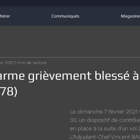
hérer
Communiqués
Magazine
vr. 2021
1 min de lecture
rme grièvement blessé à
978)
Le dimanche 7 février 2021 
30, un dispositif de contrôle
en place à la suite d’un vol
L’Adjudant-Chef Vincent BA