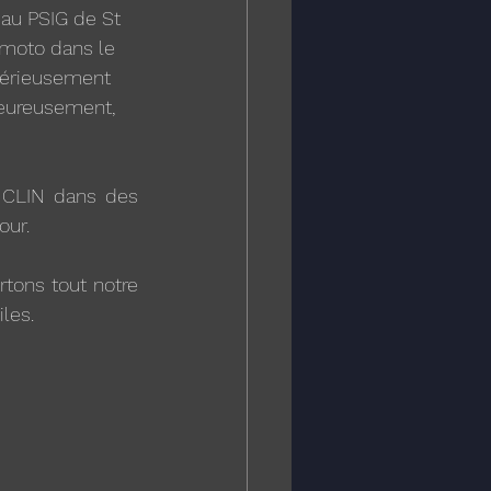
 au PSIG de St 
 moto dans le 
 sérieusement 
heureusement, 
 CLIN dans des 
our.
tons tout notre 
les.