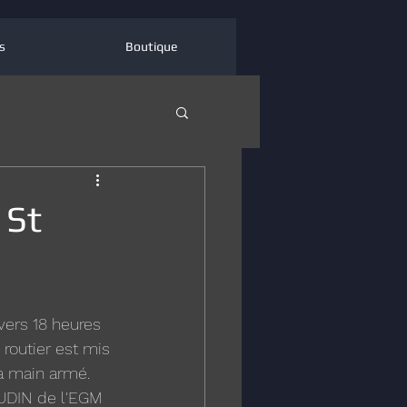
s
Boutique
 St
vers 18 heures 
 routier est mis 
 à main armé. 
UDIN de l'EGM 