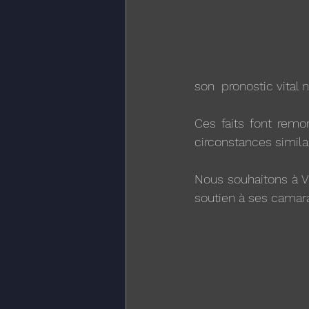
son  pronostic vital 
Ces faits font rem
circonstances similai
Nous souhaitons à V
soutien à ses camara