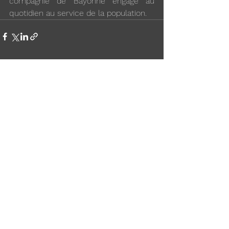
compagnie de Bayonne engagé au 
quotidien au service de la population.
Voir tout
Posts récents