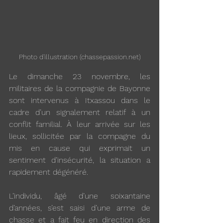
Photo d'illustration (chassepassion.net)
Le dimanche 23 novembre, les 
militaires de la compagnie de Bayonne 
sont intervenus à Itxassou dans le 
cadre d’un signalement relatif à un 
conflit familial. À leur arrivée sur les 
lieux, sollicitée par la compagne du 
mis en cause qui exprimait un 
sentiment d’insécurité, la situation a 
rapidement dégénéré.
L’individu, âgé d’une soixantaine 
d’années, s’est saisi d’une arme de 
chasse et a fait feu en direction des 