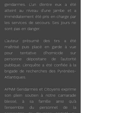
gendarmes. L’un d’entre eux a été 
atteint au niveau d’une jambe et a 
immédiatement été pris en charge par 
les services de secours. Ses jours ne 
sont pas en danger.
L’auteur présumé des tirs a été 
maîtrisé puis placé en garde à vue 
pour tentative d’homicide sur 
personne dépositaire de l’autorité 
publique. L’enquête a été confiée à la 
brigade de recherches des Pyrénées-
Atlantiques.
APNM Gendarmes et Citoyens exprime 
son plein soutien à notre camarade 
blessé, à sa famille ainsi qu’à 
l’ensemble du personnel de la 