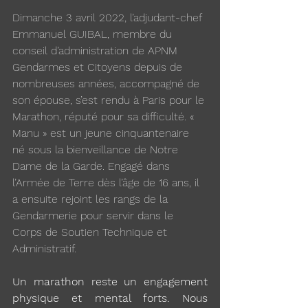
Dimanche 3 avril 2022, l’adjudant-chef 
Emmanuel GUIBAL, membre du 
conseil d’administration de APNM 
Gendarmes et Citoyens depuis de 
nombreuses années, accompagné de 
son épouse, s’est rendu à Paris pour le 
Marathon, réputé pour sa difficulté. « 
Manu » est un jeune cinquantenaire 
né sous la bienveillance de Notre 
Dame de la Garde. Engagé dans 
l’Armée de Terre dès l’âge de 16 ans, il 
a ensuite rejoint les rangs de la 
Gendarmerie pour servir dans le 
Corps de Soutien Technique et 
Administratif. 
Un marathon reste un engagement 
physique et mental forts. Nous 