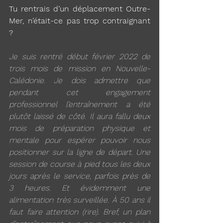
Tu rentrais d’un déplacement Outre-
Mer, n’était-ce pas trop contraignant 
?
Je suis rentré début février 2022 de 
trois mois de mission en Nouvelle-
Calédonie. Je dois admettre que 
pendant cet engagement 
professionnel l’entraînement a été 
plutôt laissé de côté. Il aura fallu deux 
mois de préparation physique et 
mentale pour espérer pouvoir nous 
positionner sur la ligne de départ. Une 
session de course à pied tous les deux 
jours après le service, parfois près de 
3 heures. Et évidemment une 
alimentation très surveillée. À 50 ans il 
faut faire attention (rire). Bref, un plan 