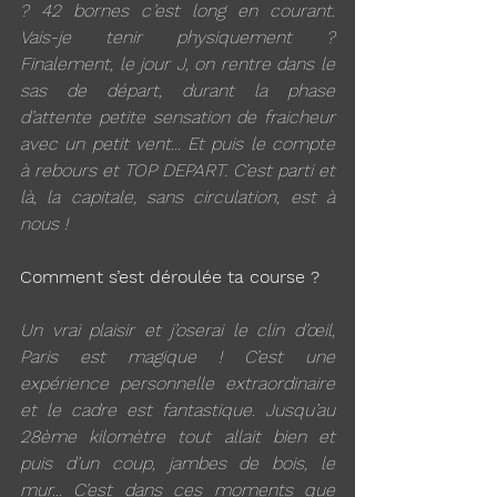
? 42 bornes c’est long en courant. 
Vais-je tenir physiquement ? 
Finalement, le jour J, on rentre dans le 
sas de départ, durant la phase 
d’attente petite sensation de fraicheur 
avec un petit vent... Et puis le compte 
à rebours et TOP DEPART. C’est parti et 
là, la capitale, sans circulation, est à 
nous ! 
Comment s’est déroulée ta course ?
Un vrai plaisir et j’oserai le clin d’œil, 
Paris est magique ! C’est une 
expérience personnelle extraordinaire 
et le cadre est fantastique. Jusqu’au 
28ème kilomètre tout allait bien et 
puis d’un coup, jambes de bois, le 
mur... C’est dans ces moments que 