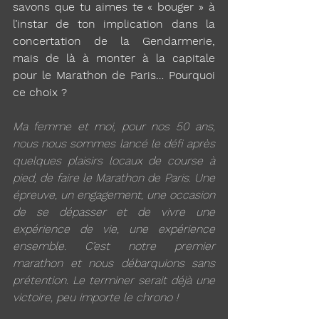
savons que tu aimes te « bouger » à 
l’instar de ton implication dans la 
concertation de la Gendarmerie, 
mais de là à monter à la capitale 
pour le Marathon de Paris… Pourquoi 
ce choix ?
Ma femme et moi, pour nos 50 ans, 
nous nous sommes lancé le défi après 
quelques plaisirs locaux de course à 
pied, de faire le Marathon de Paris. Une 
épreuve, un engagement, une occasion 
de se dépasser et de vivre une 
expérience de vie, une expérience 
ensemble. C’est notre premier 
marathon et nous débarquions sans 
prétention. Le terminer serait déjà une 
victoire, peu importe le chrono ! 