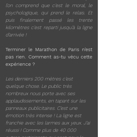
l’on comprend que c’est le moral, le 
psychologique, qui prend le relais. Et 
puis finalement passé les trente 
kilomètres c’est reparti jusqu’à la ligne 
d’arrivée !
Terminer le Marathon de Paris n’est 
pas rien. Comment as-tu vécu cette 
expérience ?
Les derniers 200 mètres c’est 
quelque chose. Le public très 
nombreux nous porte avec ses 
applaudissements, en tapant sur les 
panneaux publicitaires. C’est une 
émotion très intense ! La ligne est 
franchie avec les larmes aux yeux. J’ai 
réussi ! Comme plus de 40 000 