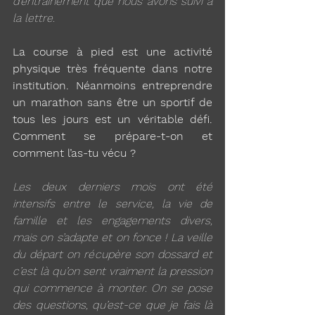
d’entraînement que nous avons suivi à 
la lettre. 
La course à pied est une activité 
physique très fréquente dans notre 
institution. Néanmoins entreprendre 
un marathon sans être un sportif de 
tous les jours est un véritable défi. 
Comment se prépare-t-on et 
comment l’as-tu vécu ?
Les deux derniers mois ont été 
intensifs entre le service, la vie de 
famille et les engagements divers, 
mais on s’adapte et on fonce ! La veille 
du départ on récupère son dossard et 
c’est là qu’on sent vraiment la pression 
qui commence à monter. On se pose 
des questions, qu’est-ce que je fais là 