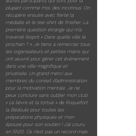
autres participants qui sont pour la 
plupart comme moi, des inconnus. On 
récupère ensuite avec fierté la 
médaille et le tee-shirt de finisher. La 
première question étrange qui m’a 
traversé l’esprit « Dans quelle ville le 
prochain ? ». Je tiens à remercier tous 
les organisateurs et petites mains qui 
ont œuvré pour gérer cet événement 
dans une ville magnifique et 
privatisée. Un grand merci aux 
membres du conseil d’administration 
pour la motivation mentale. Je ne 
peux conclure sans oublier mon club 
« Le lièvre et la tortue » de Roquefort 
la Bédoule pour toutes les 
préparations physiques et mon 
épouse pour son soutien ! J’ai couru 
en 5h20. Ce n’est pas un record mais 