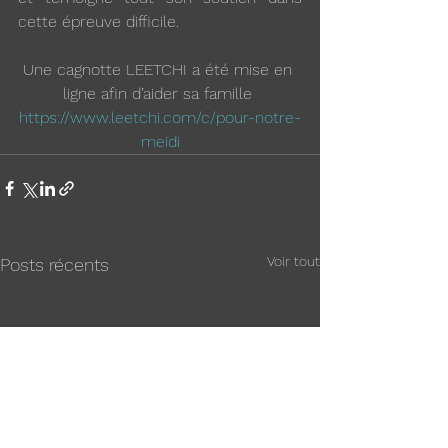
cette épreuve difficile.
Une cagnotte LEETCHI a été mise en 
ligne afin d’aider sa famille 
https://www.leetchi.com/c/pour-notre-
meidi
Voir tout
Posts récents