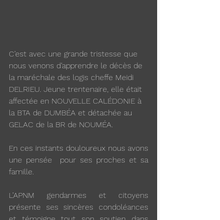
C’est avec une grande tristesse que 
nous venons d’apprendre le décès de 
la maréchale des logis cheffe Meidi 
DELRIEU. Jeune trentenaire, elle était 
affectée en NOUVELLE CALÉDONIE à 
la BTA de DUMBÉA et détachée au 
GELAC de la BR de NOUMÉA.
En ces instants douloureux nous avons 
une pensée  pour ses proches et sa 
famille. 
L’APNM gendarmes et citoyens 
présente ses sincères condoléances 
et témoigne tout son soutien dans 