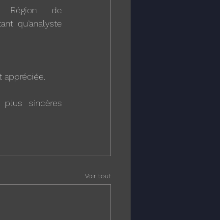
 Région de 
nt qu’analyste 
t appréciée. 
lus sincères 
Voir tout