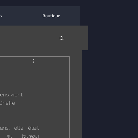
s
Boutique
ens vient 
Cheffe 
ns, elle était 
 au bureau 