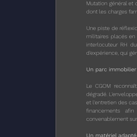
Mutation général e
dont les charges fami
Une piste de réflex
militaires placés en
interlocuteur RH du
d'expérience, qui gé
Un parc immobilier
Le CGOM reconnaît q
dégradé. L'enveloppe
et l'entretien des c
financements afin
convenablement surt
Un matériel adapté 