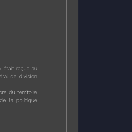
 était reçue au 
l de division 
s du territoire 
e la politique 