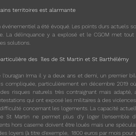
ains territoires est alarmante
n événementiel a été évoqué. Les points durs actuels sont
ane. La délinquance y a explosé et le CGOM met tout
es solutions.
rticulière des  îles de St Martin et St Barthélémy
l'ouragan Irma il y a deux ans et demi, un premier bilan
fois compliquée, particulièrement en décembre 2019 où 
des risques naturels très contraignant mais adapté, a
tations qui ont exposé les militaires à des violences d
e difficulté concernant les logements. La capacité actue
 St Martin ne permet plus d'y loger l'ensemble des
ments hors caserne doivent être loués mais une spéculat
x des loyers (à titre d'exemple,  1800 euros par mois pour 