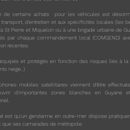
n de certains achats  pour les véhicules est désorma
transport, d'entretien et aux spécificités locales (les 
à St Pierre et Miquelon ou à une brigade urbaine de Gu
iés par chaque commandement local (COMGEND) avec l
on récentes.
quipés et protégés en fonction des risques liés à la s
s neige...)
hones mobiles satellitaires viennent d'être effectués.
uvrir d'importantes zones blanches en Guyane et
nnel.
stat est qu'un gendarme en outre-mer dispose pratiq
t que ses camarades de métropole.