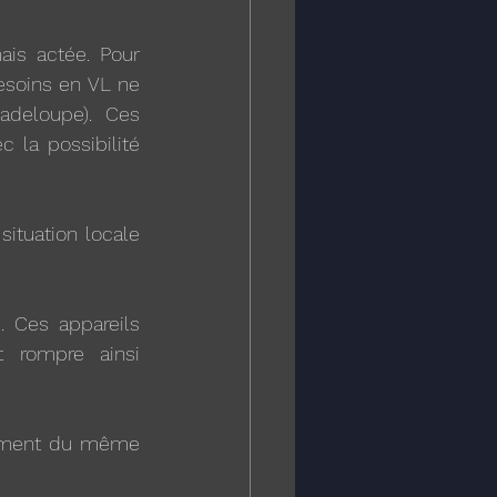
is actée. Pour 
besoins en VL ne 
adeloupe).  Ces 
a possibilité 
ituation locale 
 Ces appareils 
 rompre ainsi 
uement du même 