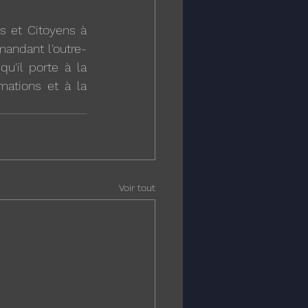
 et Citoyens à 
andant l'outre-
u'il porte à la 
mations et à la 
Voir tout