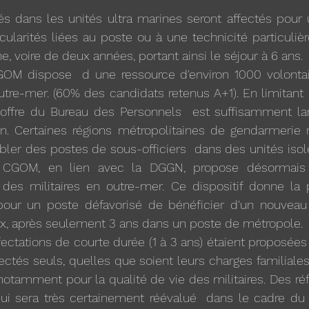
tés dans les unités ultra marines seront affectés pour
cularités liées au poste ou à une technicité particulièr
, voire de deux années, portant ainsi le séjour à 6 ans. 
OM dispose  d une ressource d'environ 1000 volontai
re-mer. (60% des candidats retenus A+1). En limitant a
l'offre du Bureau des Personnels  est suffisamment lar
tion. Certaines régions métropolitaines de gendarmerie 
bler des postes de sous-officiers  dans des unités isolée
CGOM, en lien avec la DGGN, propose désormais 
 des militaires en outre-mer. Ce dispositif donne la p
e pour un poste défavorisé de bénéficier d'un nouveau 
oix, après seulement 3 ans dans un poste de métropole.
ectations de courte durée (1 à 3 ans) étaient proposées à
fectés seuls, quelles que soient leurs charges familiales.
notamment pour la qualité de vie des militaires. Des réf
qui sera très certainement réévalué  dans le cadre du 