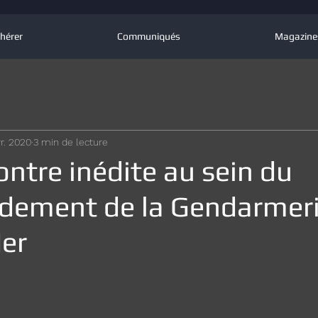
hérer
Communiqués
Magazine
vr. 2020
3 min de lecture
ntre inédite au sein du
ement de la Gendarmeri
Mer