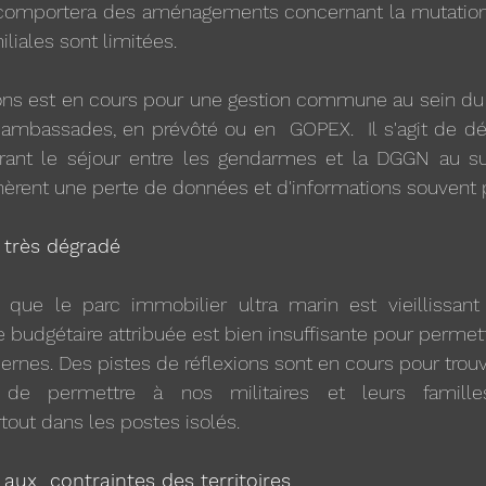
t comportera des aménagements concernant la mutatio
liales sont limitées.
ions est en cours pour une gestion commune au sein du
 ambassades, en prévôté ou en  GOPEX.  Il s'agit de dé
rant le séjour entre les gendarmes et la DGGN au suj
nèrent une perte de données et d'informations souvent 
 très dégradé
ue le parc immobilier ultra marin est vieillissant e
 budgétaire attribuée est bien insuffisante pour permettr
asernes. Des pistes de réflexions sont en cours pour trou
 de permettre à nos militaires et leurs familles
out dans les postes isolés.
aux  contraintes des territoires