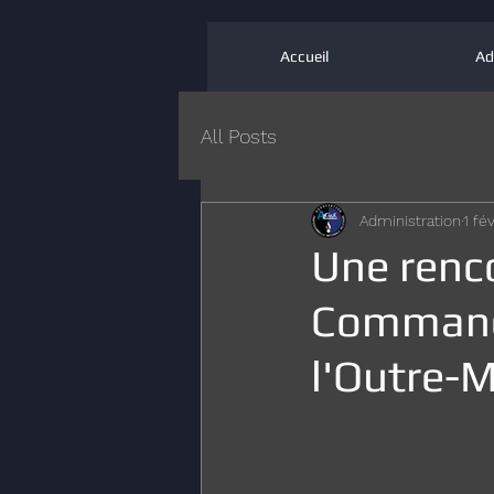
Accueil
Ad
All Posts
Administration
1 fé
Une renco
Command
l'Outre-