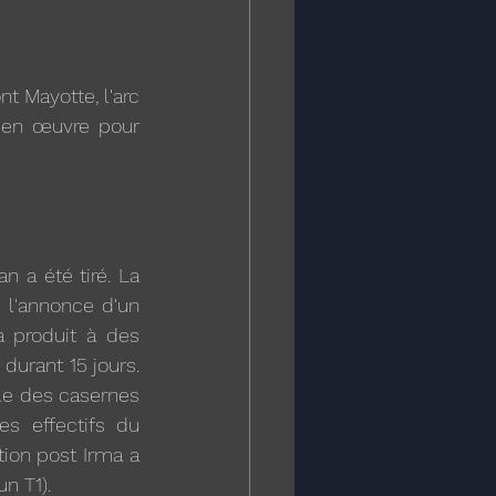
 Mayotte, l'arc 
 en œuvre pour 
 a été tiré. La 
l'annonce d'un 
 produit à des 
urant 15 jours. 
lle des casernes 
 effectifs du 
ion post Irma a 
un T1).