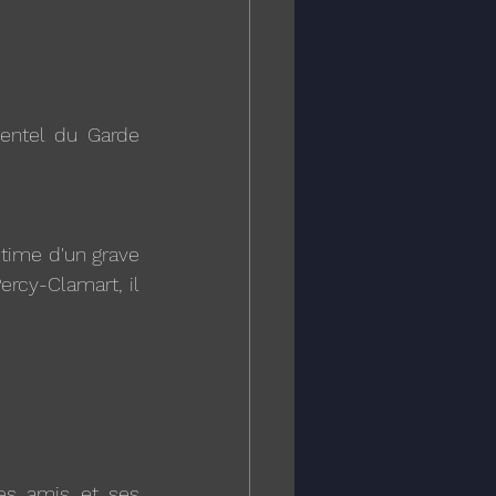
ictime d'un grave 
ercy-Clamart, il 
es amis et ses 