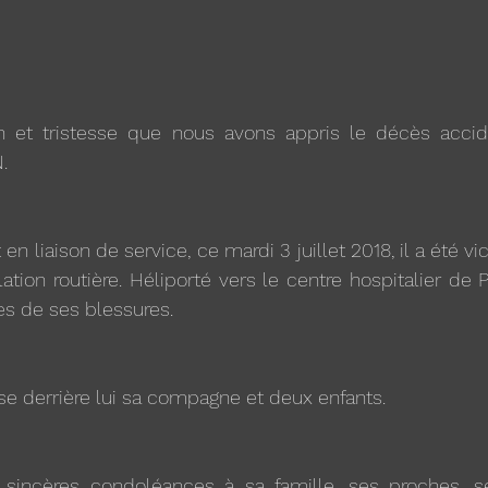
.
t en liaison de service, ce mardi 3 juillet 2018, il a été v
ation routière. Héliporté vers le centre hospitalier de P
es de ses blessures.
sse derrière lui sa compagne et deux enfants. 
sincères condoléances à sa famille, ses proches, s