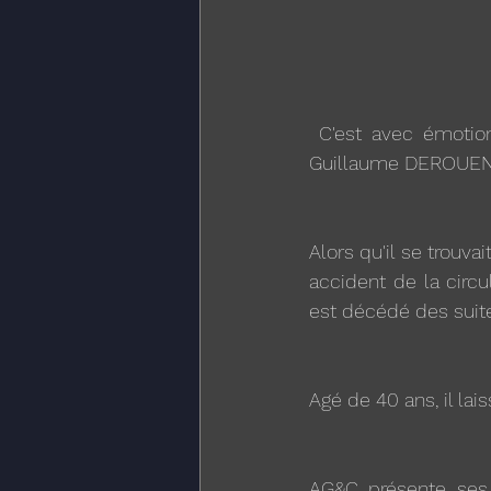
 C'est avec émotion et tristesse que nous avons appris le décès accidentel du Garde 
Guillaume DEROUEN
Alors qu'il se trouvai
accident de la circul
est décédé des suit
Agé de 40 ans, il lai
AG&C présente ses 