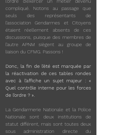
l’ordre d’exercer un métier devenu 
compliqué. Notons au passage que 
seuls des représentants de 
l’association Gendarmes et Citoyens 
étaient réellement absents de ces 
discussions, puisque des membres de 
l’autre APNM siègent au groupe de 
liaison du CFMG. Passons ! 
Donc, la fin de l’été est marquée par 
la réactivation de ces tables rondes 
avec à l’affiche un sujet majeur : « 
Quel contrôle interne pour les forces 
de l’ordre ? ». 
La Gendarmerie Nationale et la Police 
Nationale sont deux institutions de 
statut différent, mais sont toutes deux 
sous administration directe du 