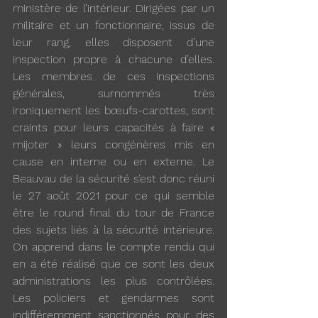
ministère de l’intérieur. Dirigées par un 
militaire et un fonctionnaire, issus de 
leur rang, elles disposent d’une 
inspection propre à chacune d’elles. 
Les membres de ces inspections 
générales, surnommés très 
ironiquement les bœufs-carottes, sont 
craints pour leurs capacités à faire « 
mijoter » leurs congénères mis en 
cause en interne ou en externe. Le 
Beauvau de la sécurité s’est donc réuni 
le 27 août 2021 pour ce qui semble 
être le round final du tour de France 
des sujets liés à la sécurité intérieure. 
On apprend dans le compte rendu qui 
en a été réalisé que ce sont les deux 
administrations les plus contrôlées. 
Les policiers et gendarmes sont 
indifféremment sanctionnés pour des 