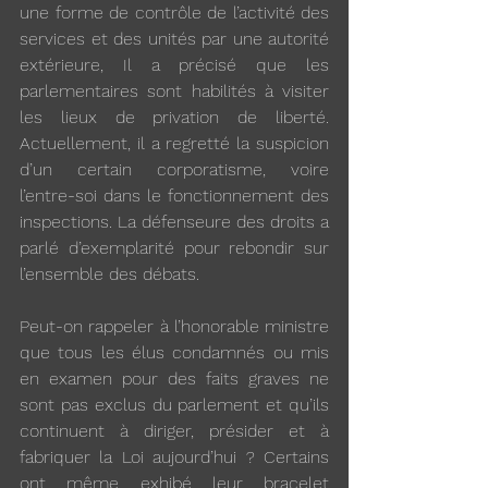
une forme de contrôle de l’activité des 
services et des unités par une autorité 
extérieure, Il a précisé que les 
parlementaires sont habilités à visiter 
les lieux de privation de liberté. 
Actuellement, il a regretté la suspicion 
d’un certain corporatisme, voire 
l’entre-soi dans le fonctionnement des 
inspections. La défenseure des droits a 
parlé d’exemplarité pour rebondir sur 
l’ensemble des débats. 
Peut-on rappeler à l’honorable ministre 
que tous les élus condamnés ou mis 
en examen pour des faits graves ne 
sont pas exclus du parlement et qu’ils 
continuent à diriger, présider et à 
fabriquer la Loi aujourd’hui ? Certains 
ont même exhibé leur bracelet 