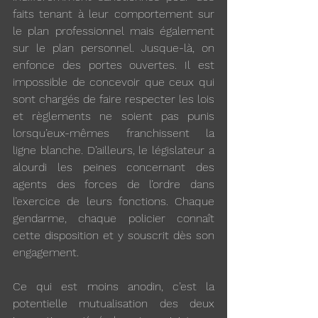
faits tenant à leur comportement sur 
le plan professionnel mais également 
sur le plan personnel. Jusque-là, on 
enfonce des portes ouvertes. Il est 
impossible de concevoir que ceux qui 
sont chargés de faire respecter les lois 
et règlements ne soient pas punis 
lorsqu’eux-mêmes franchissent la 
ligne blanche. D’ailleurs, le législateur a 
alourdi les peines concernant des 
agents des forces de l’ordre dans 
l’exercice de leurs fonctions. Chaque 
gendarme, chaque policier connaît 
cette disposition et y souscrit dès son 
engagement.
Ce qui est moins anodin, c’est la 
potentielle mutualisation des deux 