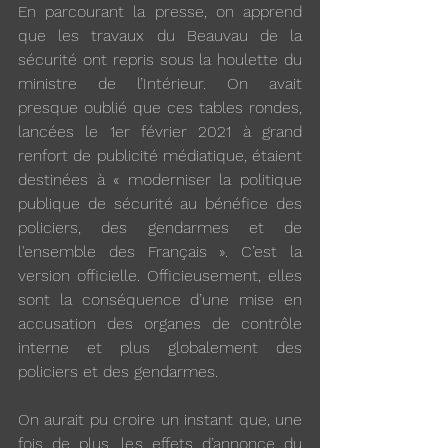
En parcourant la presse, on apprend 
que les travaux du Beauvau de la 
sécurité ont repris sous la houlette du 
ministre de l’Intérieur. On avait 
presque oublié que ces tables rondes, 
lancées le 1er février 2021 à grand 
renfort de publicité médiatique, étaient 
destinées à « moderniser la politique 
publique de sécurité au bénéfice des 
policiers, des gendarmes et de 
l'ensemble des Français ». C’est la 
version officielle. Officieusement, elles 
sont la conséquence d’une mise en 
accusation des organes de contrôle 
interne et plus globalement des 
policiers et des gendarmes. 
On aurait pu croire un instant que, une 
fois de plus, les effets d’annonce du 