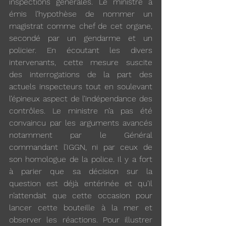
inspections générales. Le ministre a 
émis l’hypothèse de nommer un 
magistrat comme chef de cet organe, 
secondé par un gendarme et un 
policier. En écoutant les divers 
intervenants, cette mesure suscite 
des interrogations de la part des 
actuels inspecteurs tout en soulevant 
l’épineux aspect de l’indépendance des 
contrôles. Le ministre n’a pas été 
convaincu par les arguments avancés 
notamment par le Général 
commandant l’IGGN, ni par ceux de 
son homologue de la police. Il y a fort 
à parier que sa décision sur la 
question est déjà entérinée et qu’il 
n’attendait que cette occasion pour 
lancer cette bouteille à la mer et 
observer les réactions. Pour illustrer 