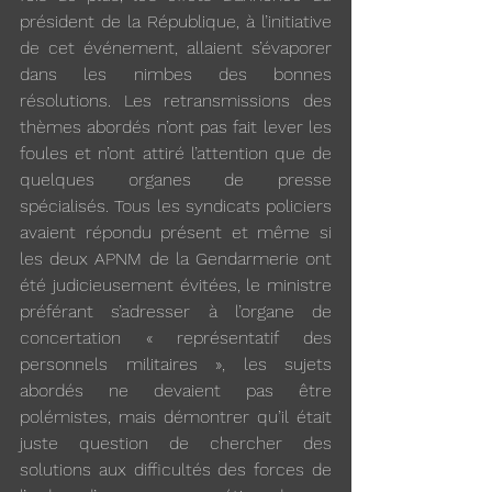
président de la République, à l’initiative 
de cet événement, allaient s’évaporer 
dans les nimbes des bonnes 
résolutions. Les retransmissions des 
thèmes abordés n’ont pas fait lever les 
foules et n’ont attiré l’attention que de 
quelques organes de presse 
spécialisés. Tous les syndicats policiers 
avaient répondu présent et même si 
les deux APNM de la Gendarmerie ont 
été judicieusement évitées, le ministre 
préférant s’adresser à l’organe de 
concertation « représentatif des 
personnels militaires », les sujets 
abordés ne devaient pas être 
polémistes, mais démontrer qu’il était 
juste question de chercher des 
solutions aux difficultés des forces de 