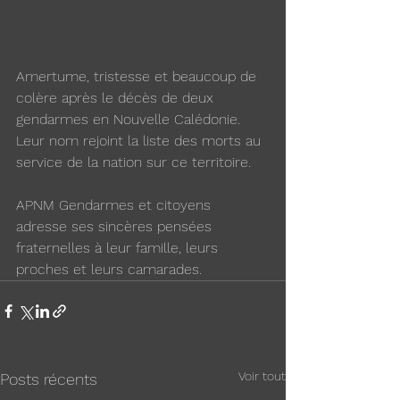
Amertume, tristesse et beaucoup de 
colère après le décès de deux 
gendarmes en Nouvelle Calédonie. 
Leur nom rejoint la liste des morts au 
service de la nation sur ce territoire.
APNM Gendarmes et citoyens 
adresse ses sincères pensées 
fraternelles à leur famille, leurs 
proches et leurs camarades.
Voir tout
Posts récents