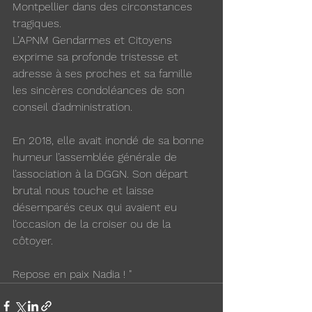
Montpellier dans des circonstances 
tragiques.
L’APNM Gendarmes et Citoyens 
exprime sa profonde tristesse et 
adresse à ses proches et sa famille 
les sincères condoléances de son 
conseil d’administration.
En 2018, elle avait inondé de sa bonne 
humeur l’assemblée générale de 
l’association à la DGGN. Son départ 
brutal nous touche et laisse 
désemparés ceux qui avaient eu 
l’occasion de la croiser ou de la 
côtoyer.
Repose en paix Nadia ! "