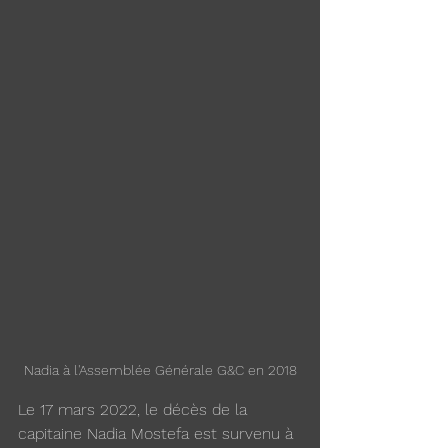
Nadia à l'Assemblée Générale G&C en 2018
Le 17 mars 2022, le décès de la 
capitaine Nadia Mostefa est survenu à 