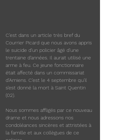
C’est dans un article très bref du 
Courrier Picard que nous avons appris 
le suicide d’un policier âgé d’une 
trentaine d’années. Il aurait utilisé une 
arme à feu. Ce jeune fonctionnaire 
était affecté dans un commissariat 
d’Amiens. C’est le 4 septembre qu’il 
s’est donné la mort à Saint Quentin 
(02). 
Nous sommes affligés par ce nouveau 
drame et nous adressons nos 
condoléances sincères et attristées à 
la famille et aux collègues de ce 