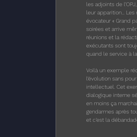
les adjoints de l’OPJ
leur apparition... Le
évocateur « Grand pa
soirées et arrive mêm
réunions et la rédac
exécutants sont touj
quand le service à la
Voilà un exemple réc
l’évolution sans pou
intellectuel. Cet ex
dialogique interne s
en moins ça marchait
gendarmes après tou
et c’est la débandade.