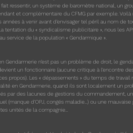
 fait ressentir, un système de baromètre national, un g
endant et complémentaire du CFMG par exemple. Voilà no
s années à venir avant d’envisager tel péril au nom de t
a tentation du « syndicalisme publicitaire », nous les A
au service de la population « Gendarmique ».
en Gendarmerie n’est pas un problème de droit, le genda
l devient un fonctionnaire (aucune critique à l’encontre de
ces propos). Les « dépassements » du temps de travail 
alité en Gendarmerie, quand ils sont localement un pro
sés par des lacunes de gestions du commandement, un t
el (manque d’OPJ, congés maladie...) ou une mauvaise 
ntes unités de la compagnie... 