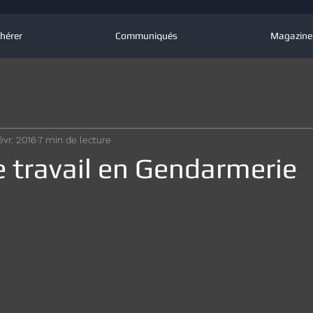
hérer
Communiqués
Magazine
évr. 2016
7 min de lecture
 travail en Gendarmerie