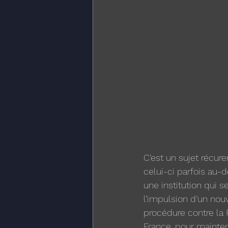
C’est un sujet récur
celui-ci parfois au-
une institution qui 
l’impulsion d’un nouv
procédure contre la
France, pour mainteni