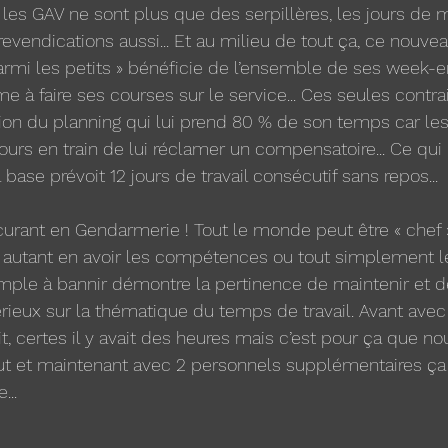
, les GAV ne sont plus que des serpillères, les jours de 
s revendications aussi... Et au milieu de tout ça, ce nouv
rmi les petits » bénéficie de l’ensemble de ses week-e
e à faire ses courses sur le service... Ces seules contra
tion du planning qui lui prend 80 % de son temps car le
ours en train de lui réclamer un compensatoire... Ce qui 
 base prévoit 12 jours de travail consécutif sans repos... 
urant en Gendarmerie ! Tout le monde peut être « chef »
r autant en avoir les compétences ou tout simplement l
emple à bannir démontre la pertinence de maintenir et d
érieux sur la thématique du temps de travail. Avant avec
, certes il y avait des heures mais c’est pour ça que 
t et maintenant avec 2 personnels supplémentaires ça
.. 