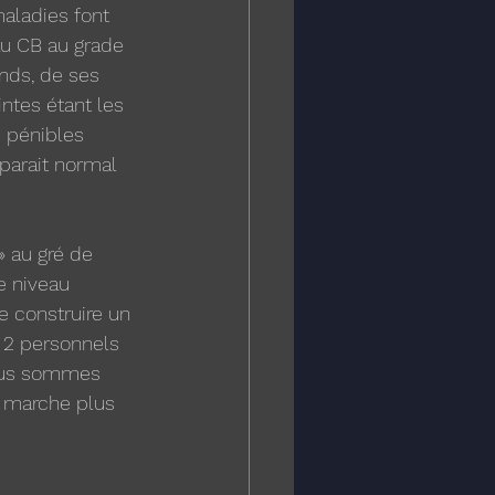
maladies font 
eau CB au grade 
nds, de ses 
intes étant les 
s pénibles 
parait normal 
 au gré de 
e niveau 
e construire un 
 2 personnels 
nous sommes 
 marche plus 