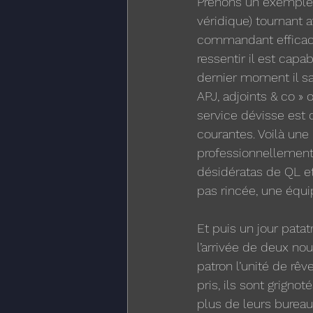
Prenons un exemple 
véridique) tournant 
commandant efficace 
ressentir il est cap
dernier moment il s
APJ, adjoints & co »
service dévisse est 
courantes. Voilà une
professionnellement
désidératas de QL et
pas rincée, une équi
Et puis un jour pata
l’arrivée de deux no
patron l’unité de rê
pris, ils sont grigno
plus de leurs bureau