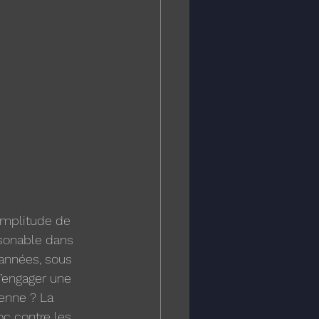
amplitude de 
isonable dans 
 années, sous 
d’engager une 
enne ? La 
oc contre les 