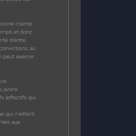
bonne cliente 
temps et donc 
ité d’entre 
onvictions, au 
n peut exercer 
 ce 
s avons 
 (effectifs qui 
ux qui mettent 
ntes aux 