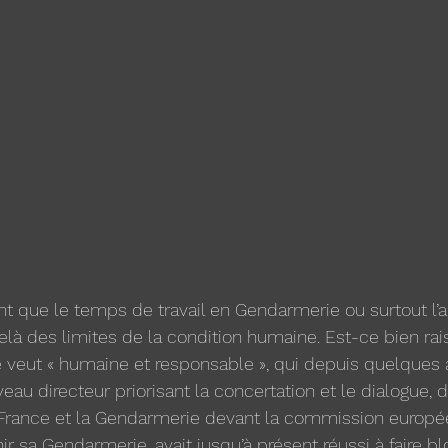
ent que le temps de travail en Gendarmerie ou surtout l’
delà des limites de la condition humaine. Est-ce bien ra
se veut « humaine et responsable », qui depuis quelques
eau directeur priorisant la concertation et le dialogue, 
 France et la Gendarmerie devant la commission europé
r sa Gendarmerie, avait jusqu’à présent réussi à faire bl