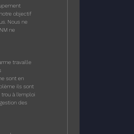
roupement 
tre objectif 
ous. Nous ne 
PNM ne 
rme travaille 
s 
ne sont en 
blème ils sont 
rou à l’emploi 
gestion des 