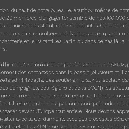
estion, du haut de notre bureau exécutif ou même de not
de 20 membres, d’engager l’ensemble de nos 100 000 
urs et aux risques statutaires innombrables. Céder à la
alement pour les retombées médiatiques mais quand on 
armerie et leurs familles, la fin, ou dans ce cas là, la " 
ns.
 d’hier et c’est toujours comportée comme une APNM, 
llement des camarades dans le besoin (plusieurs millie
eils administratifs, des soutiens moraux ou sociaux dan
des compagnies, des régions et de la DGGN) les structure
nnée dernière, il faut laisser du temps au temps, nous a
 et il reste du chemin à parcourir pour prétendre repré
 l’engager devant l’Europe tout entière. Nous devons appr
vailler avec la Gendarmerie, avec ses processus déjà ex
contre elle. Les APNM peuvent devenir un soutien de po