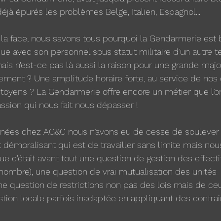
jà épurés les problèmes Belge, Italien, Espagnol... 
la face, nous savons tous pourquoi la Gendarmerie est 
que avec son personnel sous statut militaire d’un autre 
ais n’est-ce pas là aussi la raison pour une grande major
ment ? Une amplitude horaire forte, au service de nos c
toyens ? La Gendarmerie offre encore un métier que l’o
assion qui nous fait nous dépasser ! 
nées chez AG&C nous n’avons eu de cesse de soulever
émoralisant qui est de travailler sans limite mais nou
e c’était avant tout une question de gestion des effectifs
 nombre), une question de vrai mutualisation des unités 
e question de restrictions non pas des lois mais de ce
stion locale parfois inadaptée en appliquant des contrai