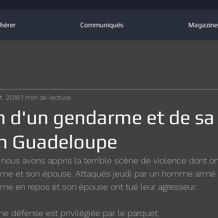
hérer
Communiqués
Magazine
t. 2016
1 min de lecture
n d'un gendarme et de sa
n Guadeloupe
 nous avons appris la terrible scène de violence dont on
me et son épouse. Attaqués jeudi par un homme armé 
me en repos et son épouse ont tué leur agresseur.
me défense est privilégiée par le parquet.