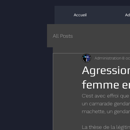
Accueil
Ad
All Posts
Administration
8 oc
Agressio
femme e
C'est avec effroi que
un camarade gendar
machette, un gendar
La thèse de la légiti