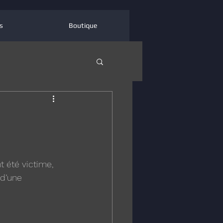
s
Boutique
t été victime, 
d’une 