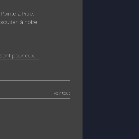
ointe à Pitre.
soutien à notre 
sont pour eux.
Voir tout