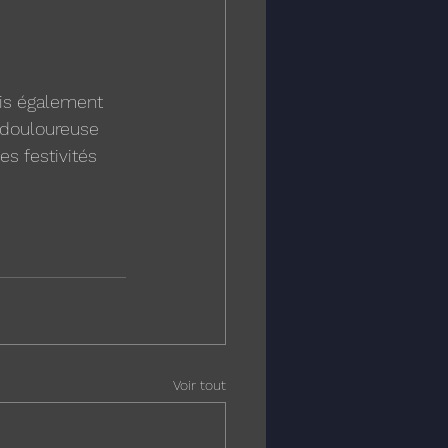
mis également 
t douloureuse 
s festivités 
Voir tout