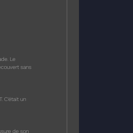
de. Le 
écouvert sans 
 C'était un 
ssure de son 