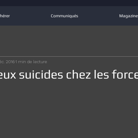
hérer
Communiqués
Magazine
éc. 2016
1 min de lecture
ux suicides chez les forc