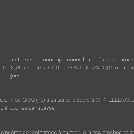
onde tristesse que nous apprenons le décès d'un camara
DEIX, 30 ans, de la COB de PONT DE VAUX (01) a été d
collègues.
à la BTA de GRAY (70) à sa sortie d'école à CHÂTELLERAULT.
ié pour sa gentillesse.
sincères condoléances à sa famille, à ses proches et a