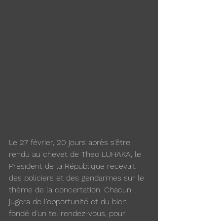
Le 27 février, 20 jours après s'être 
rendu au chevet de Theo LUHAKA, le 
Président de la République recevait 
des policiers et des gendarmes sur le 
thème de la concertation. Chacun 
jugera de l'opportunité et du bien 
fondé d’un tel rendez-vous, pour 