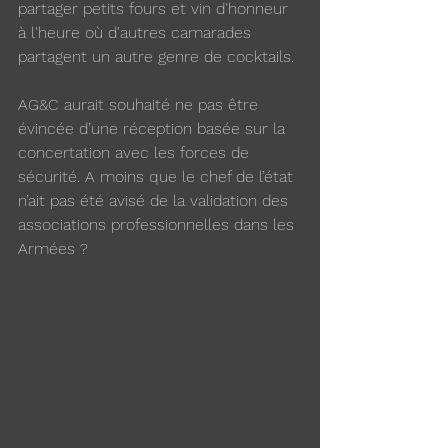
partager petits fours et vin d'honneur 
à l'heure où d'autres camarades 
partagent un autre genre de cocktails.
AG&C aurait souhaité ne pas être 
évincée d’une réception basée sur la 
concertation avec les forces de 
sécurité. A moins que le chef de l’état 
n’ait pas été avisé de la validation des 
associations professionnelles dans les 
Armées ?