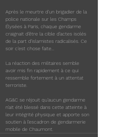
Après le meurtre d’un brigadier de la 
police nationale sur les Champs 
Élysées à Paris, chaque gendarme 
craignait d’être la cible d’actes isolés 
de la part d’islamistes radicalisés. Ce 
soir c’est chose faite...
La réaction des militaires semble 
avoir mis fin rapidement à ce qui 
ressemble fortement à un attentat 
terroriste.
AG&C se réjouit qu’aucun gendarme 
n’ait été blessé dans cette atteinte à 
leur intégrité physique et apporte son 
soutien à l’escadron de gendarmerie 
mobile de Chaumont.