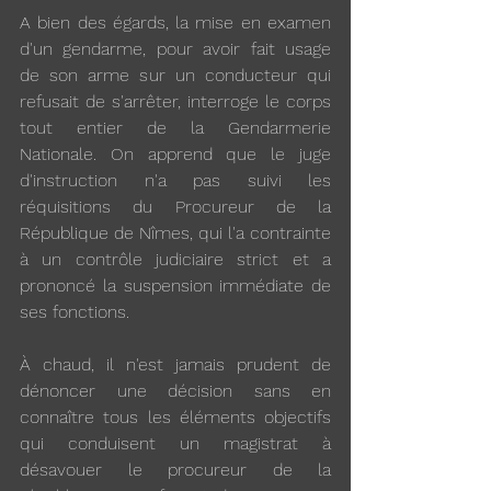
A bien des égards, la mise en examen 
d'un gendarme, pour avoir fait usage 
de son arme sur un conducteur qui 
refusait de s'arrêter, interroge le corps 
tout entier de la Gendarmerie 
Nationale. On apprend que le juge 
d'instruction n'a pas suivi les 
réquisitions du Procureur de la 
République de Nîmes, qui l'a contrainte 
à un contrôle judiciaire strict et a 
prononcé la suspension immédiate de 
ses fonctions.
À chaud, il n'est jamais prudent de 
dénoncer une décision sans en 
connaître tous les éléments objectifs 
qui conduisent un magistrat à 
désavouer le procureur de la 