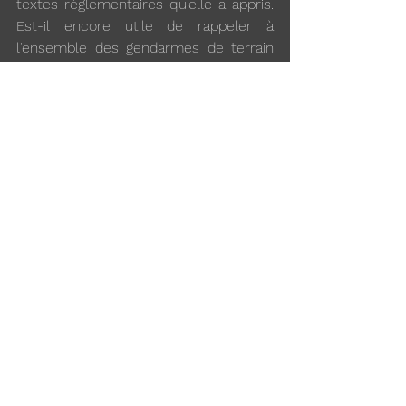
textes réglementaires qu'elle a appris. 
Est-il encore utile de rappeler à 
l'ensemble des gendarmes de terrain 
qu'ils doivent conserver à l'esprit que 
ce genre de situations est susceptible 
de se produire à chaque instant ?
AG&C apporte un soutien sincère et 
très amical à cette camarade dans 
une épreuve qu'elle sait déjà très 
douloureuse. Elle demeurera 
extrêmement vigilante sur les 
développements ultérieurs de cette 
affaire.
Voir tout
Posts récents