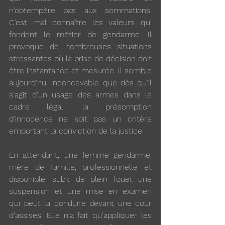
n'obtempère pas aux sommations. 
C’est mal connaître les valeurs qui 
fondent le métier de gendarme. Il 
provoque de nombreuses situations 
stressantes où la prise de décision doit 
être instantanée et mesurée. Il semble 
aujourd'hui inconcevable que dès qu'il 
s'agit d'un usage des armes dans le 
cadre légal, la présomption 
d'innocence ne soit pas un critère 
emportant la conviction de la justice.
En attendant, une femme gendarme, 
mère de famille, professionnelle et 
disponible, subit de plein fouet une 
suspension et une mise en examen 
qui peut la conduire devant une cour 
d'assises. Elle n'a fait qu'appliquer les 