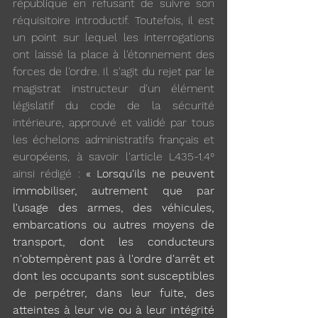
république en refusant de suivre son 
réquisitoire introductif. Toutefois, il est 
un point sur lequel les interrogations 
ont laissé la place à l'étonnement des 
forces de l'ordre. Il s'agit du rejet par le 
magistrat instructeur d'un élément 
législatif du code de la sécurité 
intérieure, approuvé et validé par tous 
les échelons administratifs français et 
européens, à savoir l'article L435-1.4° 
ainsi rédigé :
 « Lorsqu'ils ne peuvent 
immobiliser, autrement que par 
l'usage des armes, des véhicules, 
embarcations ou autres moyens de 
transport, dont les conducteurs 
n'obtempèrent pas à l'ordre d'arrêt et 
dont les occupants sont susceptibles 
de perpétrer, dans leur fuite, des 
atteintes à leur vie ou à leur intégrité 