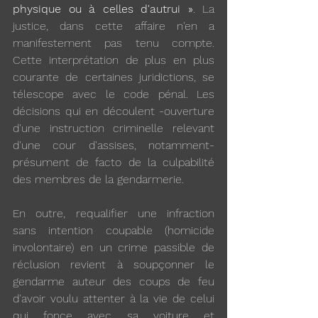
physique ou à celles d'autrui »
. La 
justice, dans cette affaire n'en a 
manifestement pas tenu compte. 
Cette interprétation de plus en plus 
courante de certaines juridictions, se 
télescope avec le code pénal. Les 
décisions qui en découlent -ouverture 
d'une instruction criminelle relevant 
d'une cour d'assises, notamment- 
présument de facto de la culpabilité 
des membres de la gendarmerie.
En outre, requalifier une infraction 
sans intention coupable (homicide 
involontaire) en un crime passible de 
réclusion revient à soupçonner le 
gendarme auteur des coups de feu 
d'avoir voulu attenter à la vie de celui 
qui fonce avec sa voiture et 