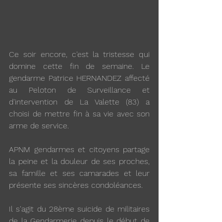
Ce soir encore, c'est la tristesse qui 
domine cette fin de semaine. Le 
gendarme Patrice HERNANDEZ affecté 
au Peloton de Surveillance et 
d'intervention de La Valette (83) a 
choisi de mettre fin à sa vie avec son 
arme de service.
APNM gendarmes et citoyens partage 
la peine et la douleur de ses proches, 
sa famille et ses camarades et leur 
présente ses sincères condoléances.
Il s'agit du 28ème suicide de militaires 
de la Gendarmerie depuis le début de 