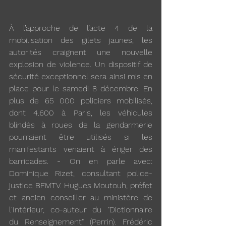
À l’approche de l’acte 4 de la 
mobilisation des gilets jaunes, les 
autorités craignent une nouvelle 
explosion de violence. Un dispositif de 
sécurité exceptionnel sera ainsi mis en 
place pour le samedi 8 décembre. En 
plus de 65 000 policiers mobilisés, 
dont 4.600 à Paris, les véhicules 
blindés à roues de la gendarmerie 
pourraient être utilisés si les 
manifestants venaient à ériger des 
barricades. - On en parle avec: 
Dominique Rizet, consultant police-
justice BFMTV. Hugues Moutouh, préfet 
et ancien conseiller au ministère de 
l'Intérieur, co-auteur du "Dictionnaire 
du Renseignement" (Perrin). Frédéric 