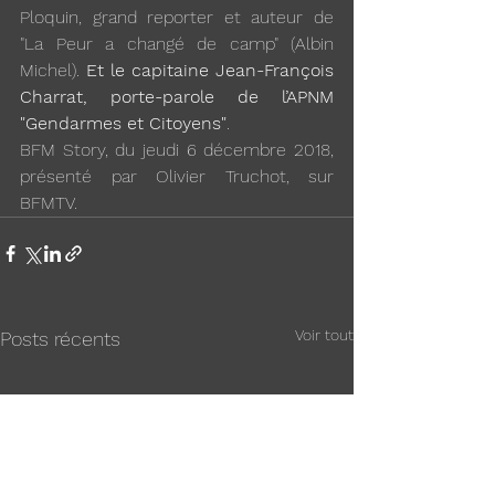
Ploquin, grand reporter et auteur de 
"La Peur a changé de camp" (Albin 
Michel). 
Et le capitaine Jean-François 
Charrat, porte-parole de l’APNM 
"Gendarmes et Citoyens"
.
BFM Story, du jeudi 6 décembre 2018, 
présenté par Olivier Truchot, sur 
BFMTV.
Voir tout
Posts récents