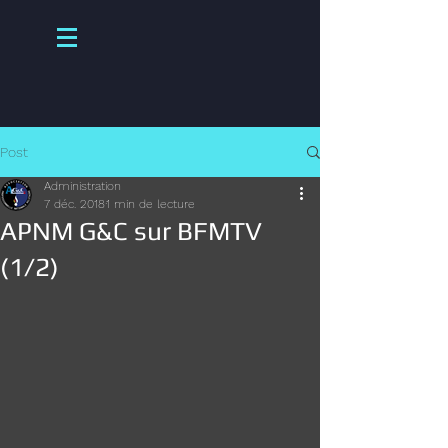
Post
Administration
7 déc. 2018
1 min de lecture
APNM G&C sur BFMTV
(1/2)