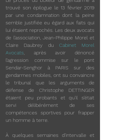
Le procès du boxeur de gendarme a 
trouvé son épilogue le 13 février 2019 
par une condamnation dont la peine 
semble justifiée eu égard aux faits qui 
lui étaient reprochés. Les deux avocats 
de l’association, Jean-Philippe Morel et 
Claire Daubrey du 
Cabinet Morel 
Avocats
, après avoir dénoncé 
l’agression commise sur le pont 
Sendar-Senghor à PARIS sur des 
gendarmes mobiles, ont su convaincre 
le tribunal que les arguments de 
défense de Christophe DETTINGER 
étaient peu probants et qu’il s’était 
servi délibérément de ses 
compétences sportives pour frapper 
un homme à terre.
À quelques semaines d’intervalle et 