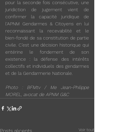
pour la seconde fois consécutive, une 
juridiction de jugement vient de 
confirmer la capacité juridique de 
l'APNM Gendarmes & Citoyens en lui 
reconnaissant la recevabilité et le 
bien-fondé de sa constitution de partie 
civile. C’est une décision historique qui 
entérine le fondement de son 
existence : la défense des intérêts 
collectifs et individuels des gendarmes 
et de la Gendarmerie Nationale.
Photo : BFMtv / Me Jean-Philippe 
MOREL, avocat de APNM G&C
Voir tout
Posts récents