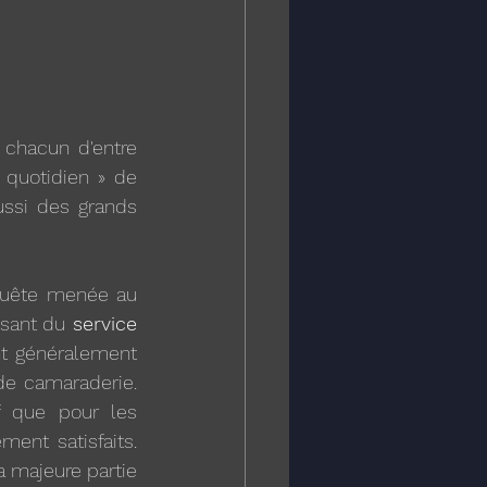
 chacun d'entre 
 quotidien » de 
si des grands 
quête menée au 
ssant du
 service
nt généralement 
e camaraderie. 
 que pour les 
ent satisfaits. 
a majeure partie 