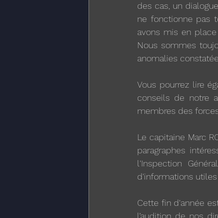
des cas, un dialogue
ne fonctionne pas t
avons mis en place 
Nous sommes toujour
anomalies constatée
Vous pourrez lire é
conseils de notre a
membres des forces 
Le capitaine Marc R
paragraphes intéres
l'Inspection Génér
d'informations utiles 
Cette fin d'année es
l’audition de nos d