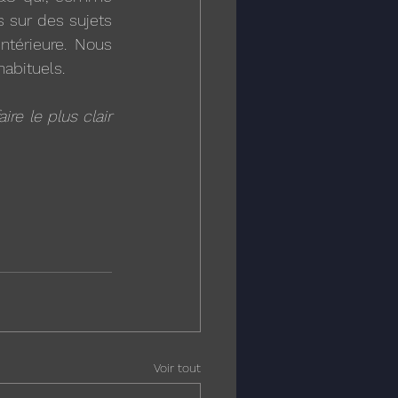
 sur des sujets 
térieure. Nous 
abituels.
re le plus clair 
Voir tout