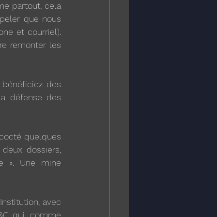
e partout, cela 
peler que nous 
e et courriel). 
e remonter les 
bénéficiez des 
la défense des 
cocté quelques 
 deux dossiers, 
e ». Une mine 
stitution, avec 
G&C qui, comme 