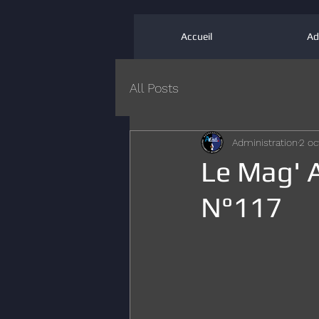
Accueil
Ad
All Posts
Administration
2 oc
Le Mag' 
N°117