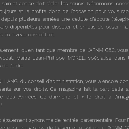
 sain et apaisé doit régler les soucis. Néanmoins, comm
oujours et je profite donc de l’occasion pour vous rap
depuis plusieurs années une cellule d’écoute (téléphon
s disponibles pour discuter et en cas de besoin fair
s au niveau compétent.
galement, qu’en tant que membre de l’APNM G&C, vous 
vocat, Maître Jean-Philippe MOREL, spécialisé dans 
de l’ordre.
OLLANG, du conseil d’administration, vous a encore con
sants sur vos droits. Ce magazine fait la part belle à
ale des Armées Gendarmerie et « le droit à l'imag
!
t également synonyme de rentrée parlementaire. Pour l’In
irecteurs, du groupe de liaison et aussi pour l’APNM 