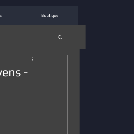
s
Boutique
ens -