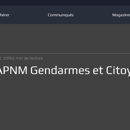
hérer
Communiqués
Magazine
t. 2019
2 min de lecture
APNM Gendarmes et Citoy