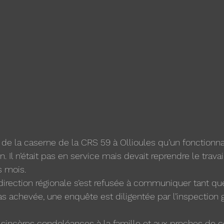
e de la caserne de la CRS 59 à Ollioules qu’un fonctionna
in. Il n’était pas en service mais devait reprendre le travai
 mois. 
irection régionale s’est refusée à communiquer tant qu
pas achevée, une enquête est diligentée par l’inspection 
incères condoléances à la famille et aux proches de ce 