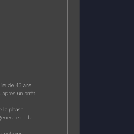
ire de 43 ans 
l après un arrêt 
e la phase 
générale de la 
policier. 