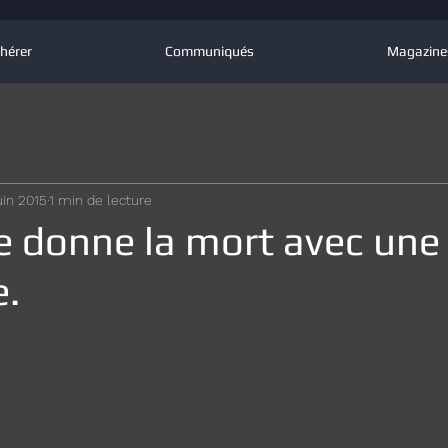
hérer
Communiqués
Magazine
uin 2015
1 min de lecture
e donne la mort avec une
e.