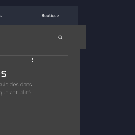
s
Boutique
es
 suicides dans 
que actualité 