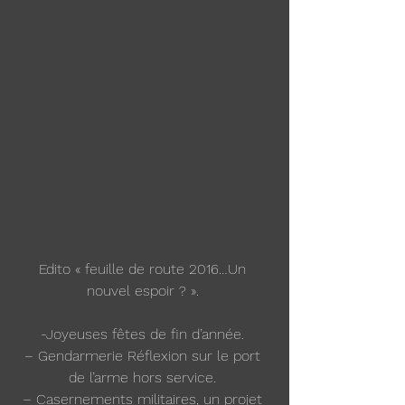
Edito « feuille de route 2016…Un 
nouvel espoir ? ». 
-Joyeuses fêtes de fin d’année. 
– Gendarmerie Réflexion sur le port 
de l’arme hors service. 
– Casernements militaires, un projet 