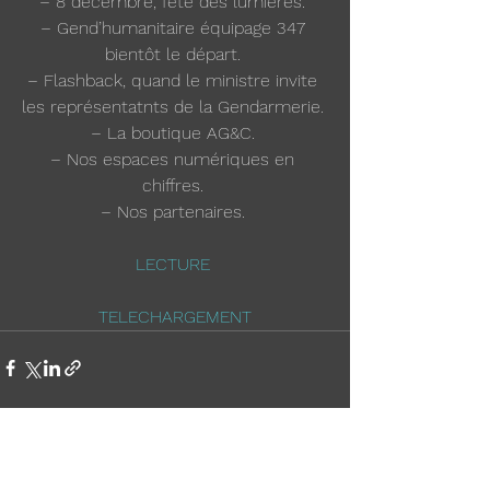
– 8 décembre, fête des lumières. 
– Gend’humanitaire équipage 347 
bientôt le départ. 
– Flashback, quand le ministre invite 
les représentatnts de la Gendarmerie. 
– La boutique AG&C. 
– Nos espaces numériques en 
chiffres. 
– Nos partenaires. 
LECTURE
TELECHARGEMENT
Voir tout
Posts récents