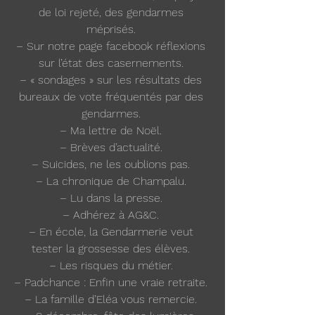
de loi rejeté, des gendarmes 
méprisés. 
– Sur notre page facebook réflexions 
sur l’état des casernements. 
– « sondages » sur les résultats des 
bureaux de vote fréquentés par des 
gendarmes. 
– Ma lettre de Noël. 
– Brèves d’actualité. 
– Suicides, ne les oublions pas. 
– La chronique de Champalu. 
– Lu dans la presse. 
– Adhérez à AG&C. 
– En école, la Gendarmerie veut 
tester la grossesse des élèves. 
– Les risques du métier. 
– Padchance : Enfin une vraie retraite. 
– La famille d’Eléa vous remercie. 