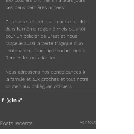
100 policiers ont mis fin à leurs jours 
ces deux dernières années. 
Ce drame fait écho à un autre suicide 
dans la même région 6 mois plus tôt 
pour un policier de Brest et nous 
rappelle aussi la perte tragique d’un 
lieutenant-colonel de Gendarmerie à 
Rennes le mois dernier... 
Nous adressons nos condoléances à 
la famille et aux proches et tout notre 
soutien aux collègues policiers.
Voir tout
Posts récents