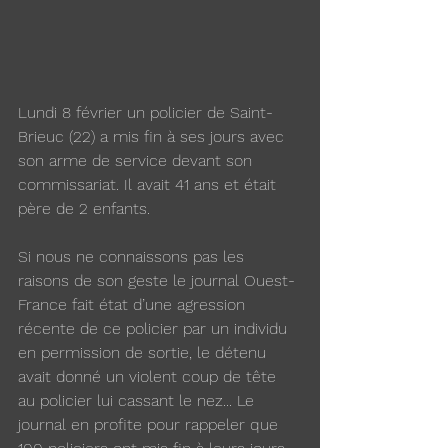
Lundi 8 février un policier de Saint-
Brieuc (22) a mis fin à ses jours avec 
son arme de service devant son 
commissariat. Il avait 41 ans et était 
père de 2 enfants. 
Si nous ne connaissons pas les 
raisons de son geste le journal Ouest-
France fait état d’une agression 
récente de ce policier par un individu 
en permission de sortie, le détenu 
avait donné un violent coup de tête 
au policier lui cassant le nez... Le 
journal en profite pour rappeler que 