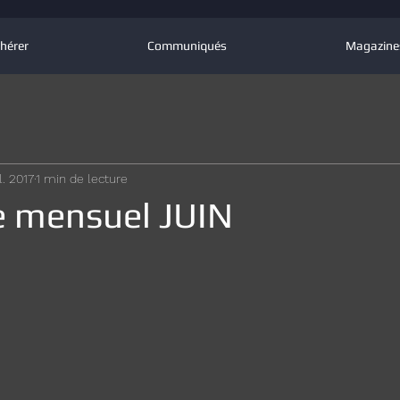
hérer
Communiqués
Magazine
il. 2017
1 min de lecture
 mensuel JUIN