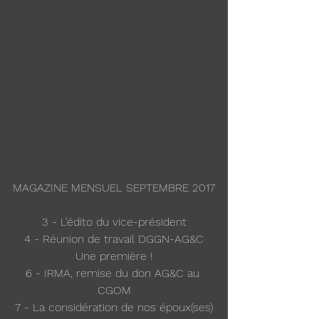
MAGAZINE MENSUEL SEPTEMBRE 2017
3 - L’édito du vice-président
4 - Réunion de travail DGGN-AG&C
Une première !
6 - IRMA, remise du don AG&C au 
CGOM
7 - La considération de nos époux(ses)