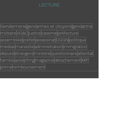
LECTURE
Gendarmerie
gendarmes et citoyens
gendarme
militaire
AG&C
justice
caserne
préfecture
assemblée
préfet
assassinat
DGGN
politique
médias
marseille
administration
immigration
député
étrangers
ministre
questionnaire
attentat
famille
asile
cfmg
magazine
détachement
MIP
prime
remboursement
Voir tout
Posts récents