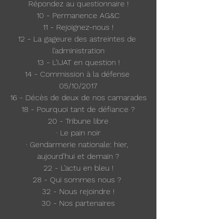
Répondez au questionnaire !
10 - Permanence AG&C
11 - Rejoignez-nous !
12 - La gageure des astreintes de 
l’administration
13 - L’IJAT en question !
14 - Commission à la défense 
05/10/2017
16 - Décès de deux de nos camarades
18 - Pourquoi tant de défiance ?
20 - Tribune libre
· Le pain noir
· Gendarmerie nationale: hier, 
aujourd’hui et demain ?
22 - L’actu en bleu !
28 - Qui sommes nous ? 
32 - Nous rejoindre !
30 - Nos partenaires