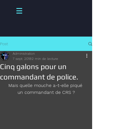
Post
Administration
7 sept. 2018
2 min de lecture
Cinq galons pour un
commandant de police.
Mais quelle mouche a-t-elle piqué 
un commandant de CRS ?