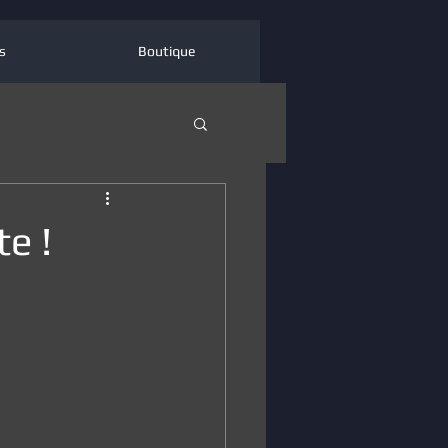
s
Boutique
e !