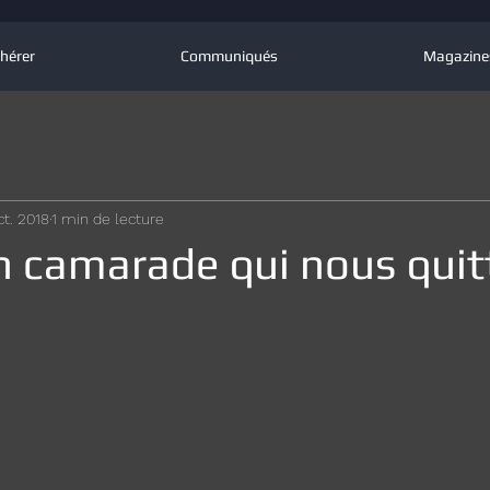
hérer
Communiqués
Magazine
ct. 2018
1 min de lecture
n camarade qui nous quitt