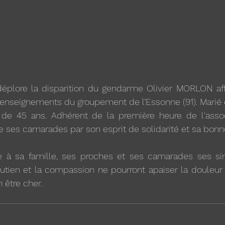
déplore la disparition du gendarme Olivier MORLON aff
Renseignements du groupement de l’Essonne (91). Marié 
é de 45 ans. Adhérent de la première heure de l'associat
e ses camarades par son esprit de solidarité et sa bon
à sa famille, ses proches et ses camarades ses sin
soutien et la compassion ne pourront apaiser la douleur
 être cher.