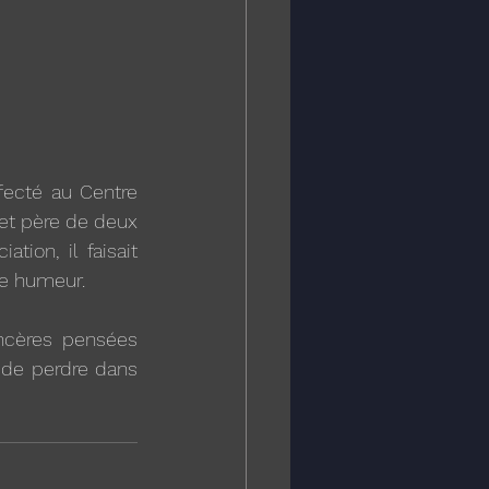
ecté au Centre 
et père de deux 
ion, il faisait 
ne humeur.
cères pensées 
 de perdre dans 