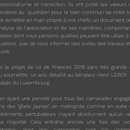
essionnalisme et conviction. Ils ont porté les valeurs d
endons au  quotidien pour le bien commun de notre be
de remettre en main propre à nos chefs, un document de t
l'analyse de l'association et de ses membres, comporta
rètes dont nous pensons qu'elles peuvent être utiles à l
erons  pas de vous informer des suites des travaux et 
uvre.
ssi le projet de loi de finances 2019 sans très grande 
 soumettre  un avis détaillé au Sénateur Henri LEROY,  l
palais du Luxembourg.
 en ayant une pensée pour tous les camarades engagé
ons des "gilets jaunes", en métropole comme en outre m
 éléments pertubateurs n'ayant absolument aucun ra
la majorité. Cela entraîne encore une fois des vio
ortantes, dont des camarades sont les victim