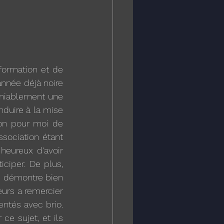
ormation et de 
nnée déjà noire 
niablement une 
nduire à la mise 
ion pour moi de 
ociation étant 
ureux d'avoir 
ciper. De plus, 
i démontre bien 
eurs a remercier 
ntés avec brio. 
e sujet, et ils 