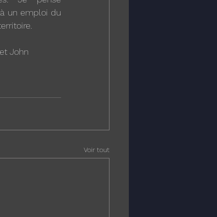
 à un emploi du 
rritoire.
s et John
Voir tout