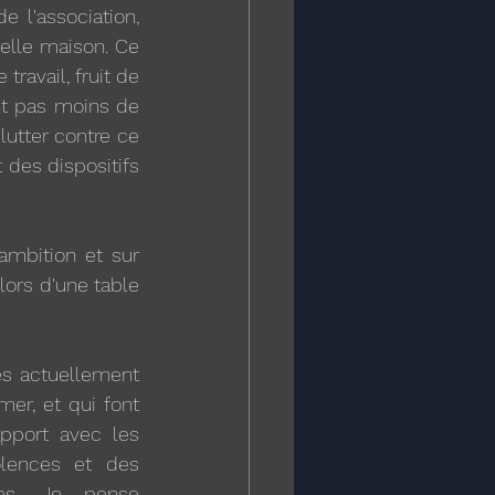
e l'association, 
lle maison. Ce 
ravail, fruit de 
nt pas moins de 
utter contre ce 
des dispositifs 
ambition et sur 
ors d'une table 
s actuellement 
er, et qui font 
pport avec les 
lences et des 
es. Je pense 