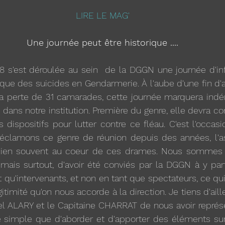
LIRE LE MAG'
Une journée peut être historique ....
 s'est déroulée au sein  de la DGGN une journée d'inf
tique des suicides en Gendarmerie. À l'aube d'une fin d'a
a perte de 31 camarades, cette journée marquera indé
 dans notre institution. Première du genre, elle devra co
 dispositifs pour lutter contre ce fléau. C'est l'occas
éclamons ce genre de réunion depuis des années, l'ass
en souvent au coeur de ces drames. Nous sommes he
mais surtout, d'avoir été conviés par la DGGN à y parti
t qu'intervenants, et non en tant que spectateurs, ce qu
égitimité qu'on nous accorde à la direction. Je tiens d'aill
el ALARY et le Capitaine CHARRAT de nous avoir représe
 simple que d'aborder et d'apporter des éléments sur c