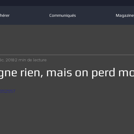
hérer
Communiqués
Magazine
éc. 2018
2 min de lecture
gne rien, mais on perd mo
7652557