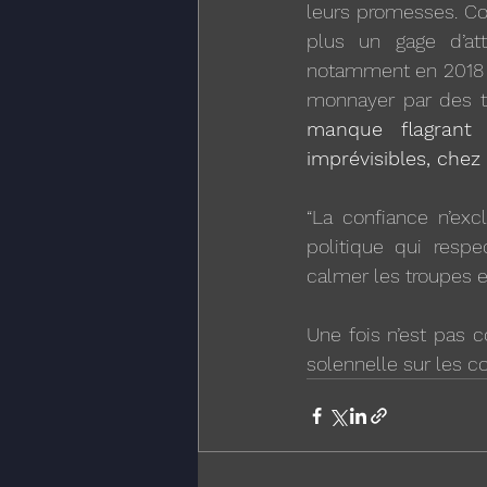
leurs promesses. Com
plus un gage d’att
notamment en 2018 o
monnayer par des to
manque flagrant
imprévisibles, chez
“La confiance n’exc
politique qui resp
calmer les troupes e
Une fois n’est pas 
solennelle sur les c