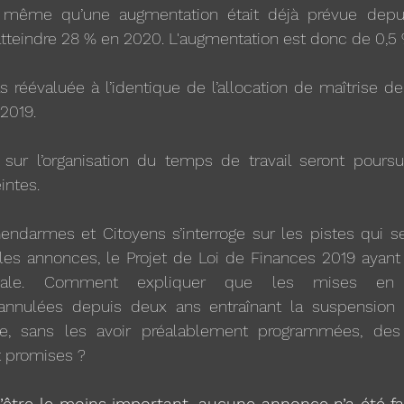
même qu’une augmentation était déjà prévue depuis
tteindre 28 % en 2020. L'augmentation est donc de 0,5 
 réévaluée à l’identique de l’allocation de maîtrise de 
2019.
 sur l’organisation du temps de travail seront poursui
intes.
darmes et Citoyens s’interroge sur les pistes qui ser
lles annonces, le Projet de Loi de Finances 2019 ayant
ionale. Comment expliquer que les mises en 
nnulées depuis deux ans entraînant la suspension 
e, sans les avoir préalablement programmées, des 
t promises ?
 d’être le moins important, aucune annonce n’a été fa