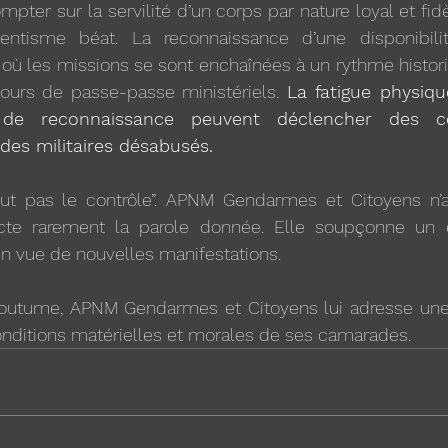
pter sur la servilité d’un corps par nature loyal et fidè
entisme béat. La reconnaissance d’une disponibilit
ù les missions se sont enchaînées à un rythme historiq
urs de passe-passe ministériels. 
La fatigue physiqu
 de reconnaissance peuvent déclencher des c
 des militaires désabusés.
lut pas le contrôle”. APNM Gendarmes et Citoyens n’a
ecte rarement la parole donnée. Elle soupçonne un 
n vue de nouvelles manifestations.
coutume, APNM Gendarmes et Citoyens lui adresse une
onditions matérielles et morales de ses camarades.