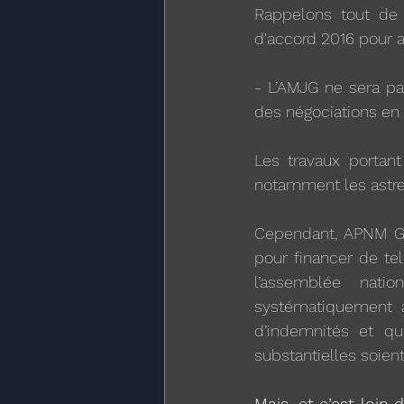
Rappelons tout de 
d'accord 2016 pour a
- L’AMJG ne sera pas
des négociations en 
Les travaux portant
notamment les astre
Cependant, APNM Gen
pour financer de te
l’assemblée nat
systématiquement a
d’indemnités et qu
substantielles soien
Mais, et c’est loin