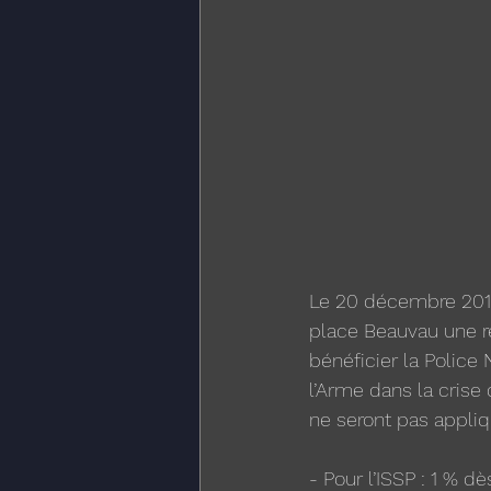
Le 20 décembre 2018,
place Beauvau une ré
bénéficier la Police
l’Arme dans la crise
ne seront pas appliq
- Pour l’ISSP : 1 % d