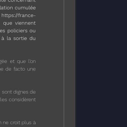
flation cumulée 
://france-
e que viennent 
s policiers ou 
à la sortie du 
ée et que l’on 
ne de facto une 
 sont dignes de 
les considèrent 
ne croit plus à 