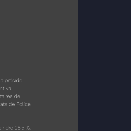
 a présidé 
nt va 
taires de 
ats de Police 
eindre 28,5 %.