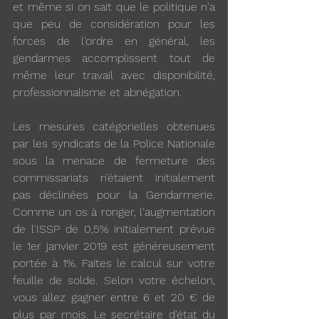
et même si on sait que le politique n'a 
que peu de considération pour les 
forces de l'ordre en général, les 
gendarmes accomplissent tout de 
même leur travail avec disponibilité, 
professionnalisme et abnégation.
Les mesures catégorielles obtenues 
par les syndicats de la Police Nationale 
sous la menace de fermeture des 
commissariats n’étaient initialement 
pas déclinées pour la Gendarmerie. 
Comme un os à ronger, l'augmentation 
de l'ISSP de 0,5% initialement prévue 
le 1er janvier 2019 est généreusement 
portée à 1%. Faites le calcul sur votre 
feuille de solde. Selon votre échelon, 
vous allez gagner entre 6 et 20 € de 
plus par mois. Le secrétaire d'état du 