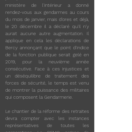
ministère de l'intérieur a donné 
rendez-vous aux gendarmes au cours 
du mois de janvier, mais d'ores et déjà, 
le 20 décembre il a déclaré qu'il n'y 
aurait aucune autre augmentation. Il 
applique en cela les déclarations de 
Bercy annonçant que le point d'indice 
de la fonction publique serait gelé en 
2019, pour la neuvième année 
consécutive. Face à ces injustices et 
un déséquilibre de traitement des 
forces de sécurité, le temps est venu 
de montrer la puissance des militaires 
qui composent la Gendarmerie.
Le chantier de la réforme des retraites 
devra compter avec les instances 
représentatives de toutes les 