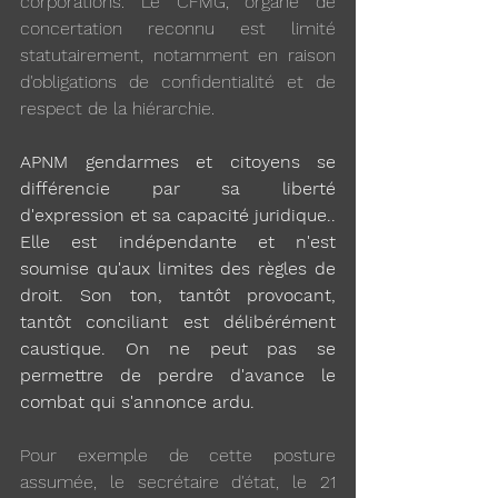
corporations. Le CFMG, organe de 
concertation reconnu est limité 
statutairement, notamment en raison 
d'obligations de confidentialité et de 
respect de la hiérarchie.
APNM gendarmes et citoyens se 
différencie par sa liberté 
d'expression et sa capacité juridique.. 
Elle est indépendante et n'est 
soumise qu'aux limites des règles de 
droit. Son ton, tantôt provocant, 
tantôt conciliant est délibérément 
caustique. On ne peut pas se 
permettre de perdre d'avance le 
combat qui s'annonce ardu.
Pour exemple de cette posture 
assumée, le secrétaire d'état, le 21 