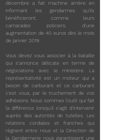
décembre a fait machine arrière en 
informant les gendarmes qu'ils 
bénéficieront, comme leurs 
camarades policiers, d'une 
augmentation de 40 euros dès le mois 
de janvier 2019.
Vous devez vous associer à la bataille 
qui s'annonce délicate en terme de 
négociations avec le ministère. La 
représentativité est un moteur qui a 
besoin de carburant et ce carburant 
c'est vous, par le truchement de vos 
adhésions. Nous sommes l'outil qui fait 
la différence lorsqu'il s'agit d'intervenir 
auprès des autorités de tutelles. Les 
relations cordiales et franches qui 
règnent entre nous et la Direction de 
la Gendarmerie nous garantissent une 