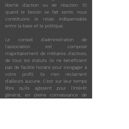
liberté d'action ou de réaction. Et 
quand le besoin se fait sentir, nous 
constituons le relais indispensable 
entre la base et le politique.
Le conseil d'administration de 
l'association est composé 
majoritairement de militaires d'actives, 
de tous les statuts. Ils ne bénéficient 
pas de facilité horaire pour s'engager à 
votre profit. Ils n'en réclament 
d'ailleurs aucune. C'est sur leur temps 
libre qu'ils agissent pour l'intérêt 
général, en pleine connaissance de 
cause. Il faut franchir le pas et 
rejoindre notre association parce que 
sa voix est désormais identifiée tant 
par la presse que par les autorités.