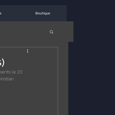
s
Boutique
)
sents le 23 
istian 