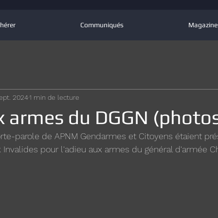
hérer
Communiqués
Magazine
ept. 2024
1 min de lecture
x armes du DGGN (photos
porte-parole de APNM Gendarmes et Citoyens étaient pré
nvalides pour l'adieu aux armes du général d'armée Chr