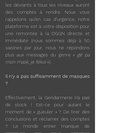
les déviants à tous les niveaux auront 
des comptes à rendre. Nous vous 
rappelons qu’en cas d’urgence, notre 
plateforme est à votre disposition pour 
une remontée à la DGGN directe et 
immédiate (nous sommes déjà à 50 
saisines par jour, nous ne répondons 
plus aux messages du genre « 
gé pa 
mon mask, je fékoi
 »).
Il n’y a pas suffisamment de masques 
? 
Effectivement, la Gendarmerie n’a pas 
de stock ! Est-ce pour autant le 
moment de « gueuler » ? De tirer des 
conclusions et réclamer des comptes 
? Le monde entier manque de 