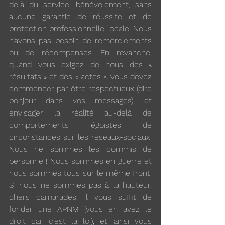
delà du service, bénévolement, sans 
aucune garantie de réussite et de 
protection professionnelle locale. Nous 
n’avons pas besoin de remerciements 
ou de récompenses. En revanche, 
quand vous exigez de nous des « 
résultats » et des « actes », vous devez 
commencer par être respectueux (dire 
bonjour dans vos messages), et 
envisager la réalité au-delà de 
comportements égoïstes de 
circonstances sur les réseaux-sociaux. 
Nous ne sommes les commis de 
personne ! Nous sommes en guerre et 
nous sommes tous sur le même front. 
Si nous ne sommes pas à la hauteur, 
chers camarades, il vous suffit de 
fonder une APNM (vous en avez le 
droit car c’est la loi), et ainsi vous 