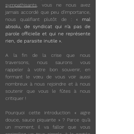
sympathisants
, vous ne nous avez 
jamais accordé que peu d’importance, 
nous qualifiant plutôt de : «
 mal 
absolu, de syndicat qui n’a pas de 
parole officielle et qui ne représente 
rien, de parasite inutile ».
A la fin de la crise que nous 
traversons, nous saurons vous 
rappeler à votre bon souvenir, en 
formant le vœu de vous voir aussi 
nombreux à nous rejoindre et à nous 
soutenir que vous le fûtes à nous 
critiquer !  
Pourquoi cette introduction « aigre 
douce, sauce piquante » ? Parce qu’à 
un moment, il va falloir que vous 