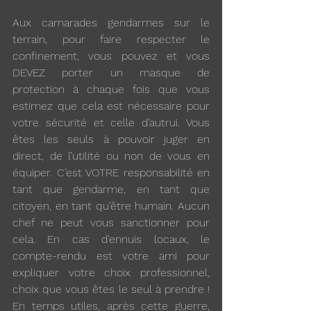
Aux camarades gendarmes sur le 
terrain, pour faire respecter le 
confinement, vous pouvez et vous 
DEVEZ porter un masque de 
protection à chaque fois que vous 
estimez que cela est nécessaire pour 
votre sécurité et celle d’autrui. Vous 
êtes les seuls à pouvoir juger en 
direct, de l’utilité ou non de vous en 
équiper. C’est VOTRE responsabilité en 
tant que gendarme, en tant que 
citoyen, en tant qu’être humain. Aucun 
chef ne peut vous sanctionner pour 
cela. En cas d’ennuis locaux, le 
compte-rendu est votre ami pour 
expliquer votre choix professionnel, 
choix que vous êtes le seul à prendre ! 
En temps utiles, après cette guerre, 