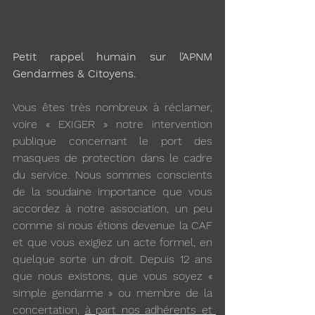
Petit rappel humain sur l’APNM 
Gendarmes & Citoyens.
Vous êtes très nombreux à réclamer, 
voire « EXIGER » notre intervention 
publique concernant le port des 
masques de protection dans le cadre 
du service. Nous sommes conscients 
de la soudaine importance que vous 
accordez à notre association, un peu 
comme si nous étions devenue la CAF 
et que vous exigiez un acte formel, en 
quelque sorte un droit. Depuis 12 ans 
que nous existons, que vous soyez « 
simple gendarme » ou membre de la 
concertation, 
à part nos adhérents et 