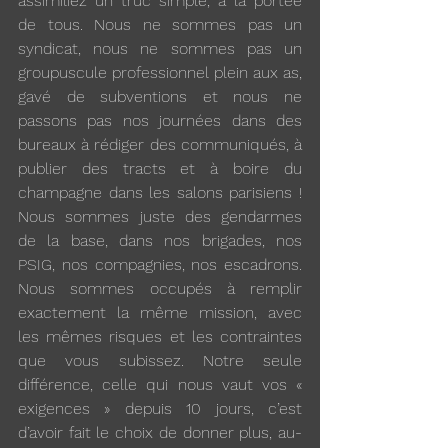
assimiliez un truc simple, à la portée 
de tous. Nous ne sommes pas un 
syndicat, nous ne sommes pas un 
groupuscule professionnel plein aux as, 
gavé de subventions et nous ne 
passons pas nos journées dans des 
bureaux à rédiger des communiqués, à 
publier des tracts et à boire du 
champagne dans les salons parisiens ! 
Nous sommes juste des gendarmes 
de la base, dans nos brigades, nos 
PSIG, nos compagnies, nos escadrons. 
Nous sommes occupés à remplir 
exactement la même mission, avec 
les mêmes risques et les contraintes 
que vous subissez. Notre seule 
différence, celle qui nous vaut vos « 
exigences » depuis 10 jours, c’est 
d’avoir fait le choix de donner plus, au-