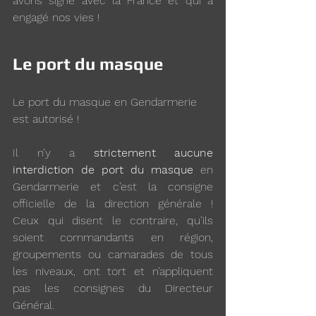
avons signé avec la France et qui a 
engagé nos vies !
Le port du masque
Le port du masque en Gendarmerie 
est autorisé !
Il n’y a 
strictement aucune 
interdiction de port du masque
 en 
Gendarmerie et c’est la consigne 
officielle de la direction générale ! 
Ceux qui disent le contraire, qu’ils 
soient commandants en région, 
groupements ou camarades de tous 
les niveaux, ont tort et n’appliquent 
pas les consignes du Directeur 
Général. 