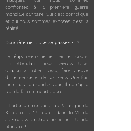
masques car nous sommes 
confrontés à la première guerre 
mondiale sanitaire. Oui c’est compliqué 
et oui nous sommes exposés, c’est la 
réalité !
Concrètement que se passe-t-il ?
Le réapprovisionnement est en cours. 
En attendant, nous devons tous, 
chacun à notre niveau, faire preuve 
d’intelligence et de bon sens. Une fois 
les stocks au rendez-vous, Il ne s’agira 
pas de faire n’importe quoi. 
- Porter un masque à usage unique de 
8 heures à 12 heures dans le VL de 
service avec notre binôme est stupide 
et inutile !