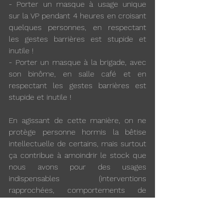
- Porter un masque à usage unique 
sur la VP pendant 4 heures en croisant 
quelques personnes, en respectant 
les gestes barrières est stupide et 
inutile !
- Porter un masque à la brigade, avec 
son binôme, en salle café et en 
respectant les gestes barrières est 
stupide et inutile !
En agissant de cette manière, on ne 
protège personne hormis la bêtise 
intellectuelle de certains, mais surtout 
ça contribue à amoindrir le stock que 
nous avons pour des usages 
indispensables (interventions 
rapprochées, comportements de 
certains contrevenants, cas avérés 
d’infections...).