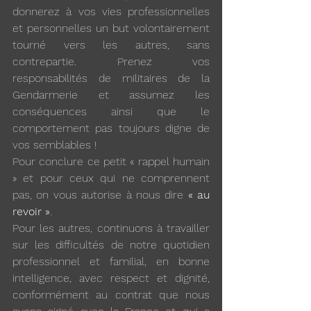
donnerez à vos vies professionnelles 
et personnelles un but volontairement 
tourné vers les autres, sans 
contrepartie. Prenez vos 
responsabilités de militaires de la 
Gendarmerie et assumez les 
conséquences ainsi que le 
comportement pas toujours digne de 
vos semblables !
Pour conclure ce petit « rappel humain 
» et pour ceux qui ne comprennent 
pas, on vous autorise à nous dire 
« au 
revoir »
. 
Pour les autres, continuons à travailler 
sur les difficultés de notre quotidien 
professionnel et familial, en bonne 
intelligence, avec respect et dignité, 
conformément au contrat que nous 