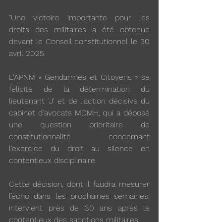
"Une victoire importante pour les 
droits des militaires a été obtenue 
devant le Conseil constitutionnel le 30 
avril 2025.
L'APNM « Gendarmes et Citoyens » se 
félicite de la détermination du 
lieutenant 'J' et de l'action décisive du 
cabinet d'avocats MDMH, qui a déposé 
une question prioritaire de 
constitutionnalité concernant 
l'exercice du droit au silence en 
contentieux disciplinaire.
Cette décision, dont il faudra mesurer 
l’écho dans les prochaines semaines, 
intervient près de 30 ans après le 
contentieux des sanctions militaires.