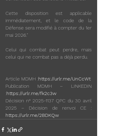
Cette disposition est applicable 
immédiatement, et le code de la 
Défense sera modifié à compter du 1er 
mai 2026."
Celui qui combat peut perdre, mais 
celui qui ne combat pas a déjà perdu.
Article MDMH :
https://urlr.me/UnCcWt
Publication MDMH – LINKEDIN 
:
https://urlr.me/fk2c3w
Décision n° 2025-1137 QPC du 30 avril 
2025 – Décision de renvoi CE : 
https://urlr.me/2BDKQw