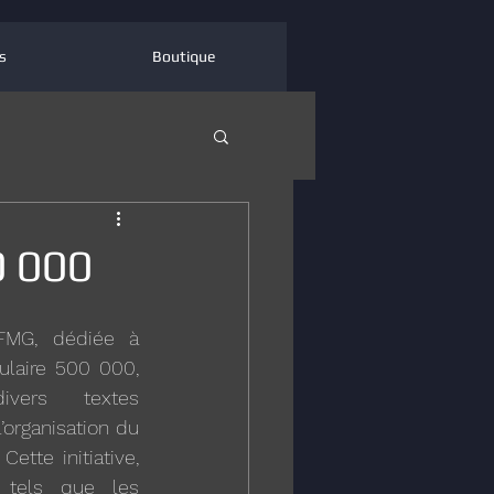
s
Boutique
0 000
MG, dédiée à 
ulaire 500 000, 
vers textes 
organisation du 
ette initiative, 
tels que les 