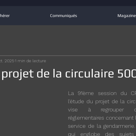
hérer
Communiqués
Magazine
ct. 2025
1 min de lecture
projet de la circulaire 50
La 91ème session du CF
l’étude du projet de la circ
vise à regrouper di
réglementaires concernant l’
service de la gendarmerie. C
qui englobe des sujets 