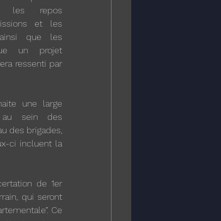
, les repos 
issions et les 
 ainsi que les 
tue un projet 
ra ressenti par 
aite une large 
 au sein des 
u des brigades, 
-ci incluent la 
rtation de 1er 
ain, qui seront 
tementale”. Ce 