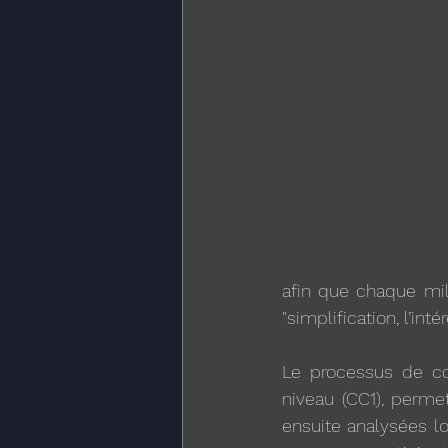
afin que chaque mili
"simplification, l’inté
Le processus de con
niveau (CC1), permet
ensuite analysées l