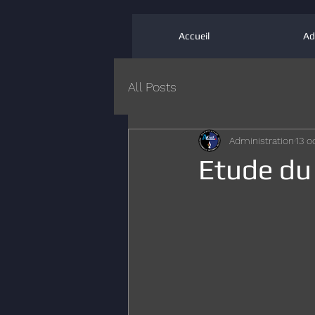
Accueil
Ad
All Posts
Administration
13 o
Etude du 