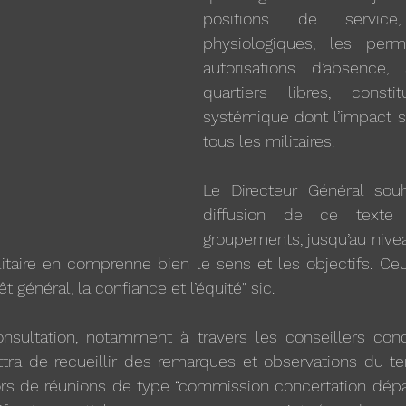
positions de service
physiologiques, les perm
autorisations d’absence,
quartiers libres, consti
systémique dont l’impact se
tous les militaires.
Le Directeur Général souh
diffusion de ce texte
groupements, jusqu’au nivea
taire en comprenne bien le sens et les objectifs. Ceux
rêt général, la confiance et l’équité" sic.
sultation, notamment à travers les conseillers conce
tra de recueillir des remarques et observations du terr
ors de réunions de type “commission concertation dépar