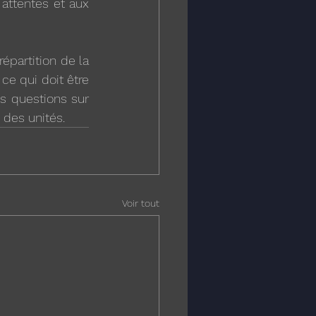
attentes et aux 
partition de la 
e qui doit être 
s questions sur 
n des unités.
Voir tout