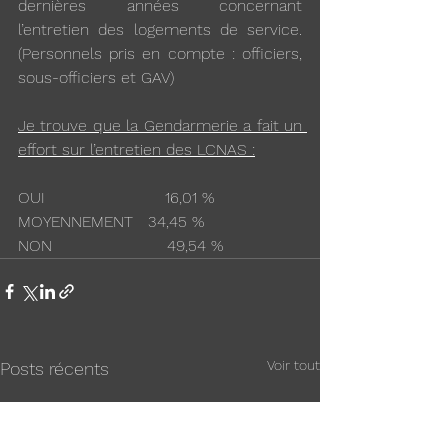
dernières années concernant 
l’entretien des logements de service. 
(Personnels pris en compte : officiers, 
sous-officiers et GAV)
Je trouve que la Gendarmerie a fait un 
effort sur l’entretien des LCNAS :
OUI                        16,01 %
MOYENNEMENT   34,45 %
NON                       49,54 %
Voir tout
Posts récents