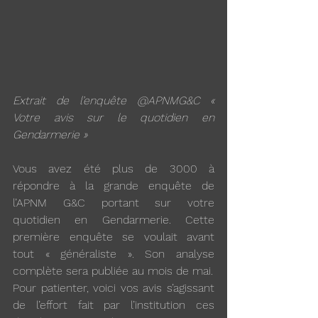
Extrait de l’enquête @APNMG&C « 
Votre avis sur le quotidien en 
Gendarmerie »
Vous avez été plus de 3000 à 
répondre à la grande enquête de 
l’APNM G&C portant sur votre 
quotidien en Gendarmerie. Cette 
première enquête se voulait avant 
tout « généraliste ». Son analyse 
complète sera publiée au mois de mai.
Pour patienter, voici vos avis s’agissant 
de l’effort fait par l’institution ces 