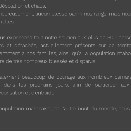
 désolation et chaos.
heureusement, aucun blessé parmi nos rangs, mais nous
ielles.
us exprimons tout notre soutien aux plus de 800 person
ts et détachés, actuellement présents sur ce territo
emment à nos familles, ainsi qu'à la population mahor
re de très nombreux blessés et disparus.
galement beaucoup de courage aux nombreux camarad
 dans les prochains jours, afin de participer aux 
curisation et d’entraide.
population mahoraise, de l'autre bout du monde, nou