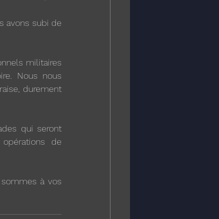
 avons subi de 
nels militaires 
ire. Nous nous 
aise, durement 
es qui seront 
opérations de 
s sommes à vos 