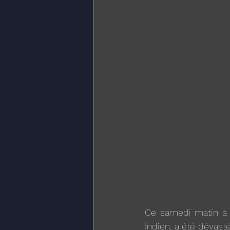
Ce samedi matin à 7
Indien, a été dévast