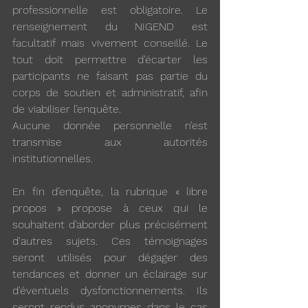
professionnelle est obligatoire. Le 
renseignement du NIGEND est 
facultatif mais vivement conseillé. Le 
tout doit permettre d’écarter les 
participants ne faisant pas partie du 
corps de soutien et administratif, afin 
de viabiliser l’enquête.
Aucune donnée personnelle n’est 
transmise aux autorités 
institutionnelles.
En fin d’enquête, la rubrique « libre 
propos » propose à ceux qui le 
souhaitent d’aborder plus précisément 
d'autres sujets. Ces témoignages 
seront utilisés pour dégager des 
tendances et donner un éclairage sur 
d'éventuels dysfonctionnements. Ils 
seront rendus anonymes dans le cas 