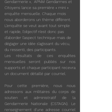
Gendarmerie »,  APNM Gendarmes et 
Citoyens lance sa première « mini » 
enquête mensuelle. Chaque mois 
nous aborderons un thème différent. 
L’enquête se veut avant tout simple 
et rapide, l’objectif n’est donc pas 
d’aborder l’aspect technique mais de 
dégager une idée s’agissant du vécu, 
du ressenti, des participants. 
Les résultats de ces enquêtes 
mensuelles seront publiés sur nos 
supports et chaque participant recevra 
un document détaillé par courriel. 
Pour cette première, nous nous 
adressons aux militaires du corps de 
soutien et administratif de la 
Gendarmerie Nationale (CSTAGN). Le 
renseignement d’une adresse courriel 