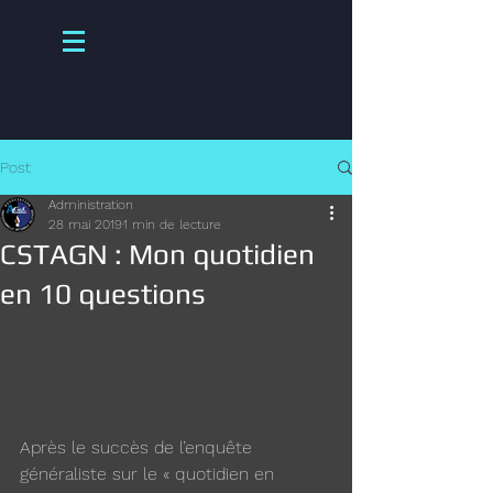
Post
Administration
28 mai 2019
1 min de lecture
CSTAGN : Mon quotidien
en 10 questions
Après le succès de l’enquête 
généraliste sur le « quotidien en 